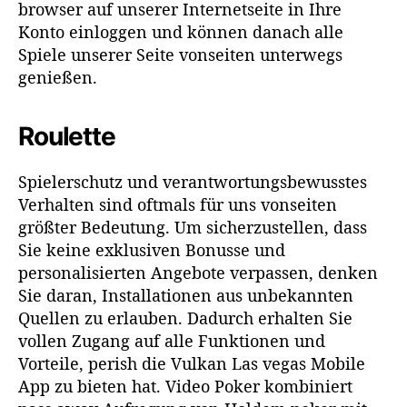
browser auf unserer Internetseite in Ihre
Konto einloggen und können danach alle
Spiele unserer Seite vonseiten unterwegs
genießen.
Roulette
Spielerschutz und verantwortungsbewusstes
Verhalten sind oftmals für uns vonseiten
größter Bedeutung. Um sicherzustellen, dass
Sie keine exklusiven Bonusse und
personalisierten Angebote verpassen, denken
Sie daran, Installationen aus unbekannten
Quellen zu erlauben. Dadurch erhalten Sie
vollen Zugang auf alle Funktionen und
Vorteile, perish die Vulkan Las vegas Mobile
App zu bieten hat. Video Poker kombiniert