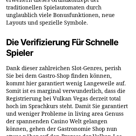
traditionellen Spielautomaten durch
unglaublich viele Bonusfunktionen, neue
Layouts und spezielle Symbole.
Die Verifizierung Für Schnelle
Spieler
Dank dieser zahlreichen Slot-Genres, perish
Sie bei dem Gastro-Shop finden können,
kommt hier garantiert wenig Langeweile auf.
Somit ist es marginal verwunderlich, dass die
Registrierung bei Vulkan Vegas derzeit total
hoch im Sprachkurs steht. Damit Sie garantiert
und weniger Probleme in living area Genuss
der spannenden Casino Welt gelangen
können, gehen der Gastronomie Shop nun