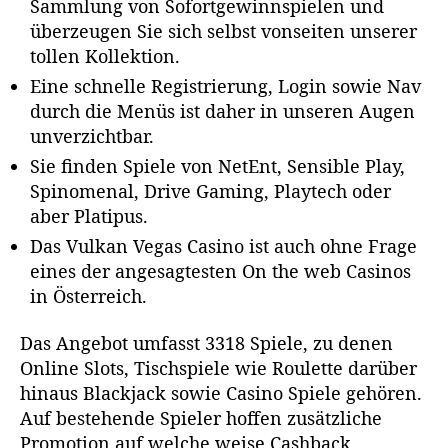
Sammlung von Sofortgewinnspielen und
überzeugen Sie sich selbst vonseiten unserer
tollen Kollektion.
Eine schnelle Registrierung, Login sowie Nav
durch die Menüs ist daher in unseren Augen
unverzichtbar.
Sie finden Spiele von NetEnt, Sensible Play,
Spinomenal, Drive Gaming, Playtech oder
aber Platipus.
Das Vulkan Vegas Casino ist auch ohne Frage
eines der angesagtesten On the web Casinos
in Österreich.
Das Angebot umfasst 3318 Spiele, zu denen
Online Slots, Tischspiele wie Roulette darüber
hinaus Blackjack sowie Casino Spiele gehören.
Auf bestehende Spieler hoffen zusätzliche
Promotion auf welche weise Cashback