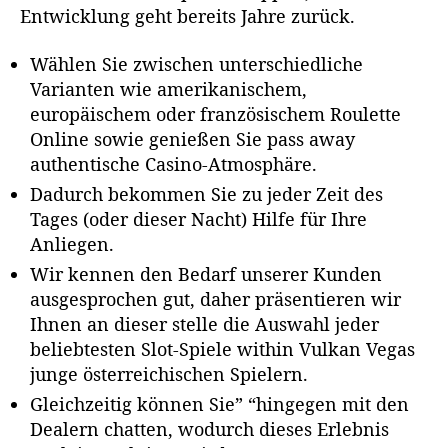
Entwicklung geht bereits Jahre zurück.
Wählen Sie zwischen unterschiedliche
Varianten wie amerikanischem,
europäischem oder französischem Roulette
Online sowie genießen Sie pass away
authentische Casino-Atmosphäre.
Dadurch bekommen Sie zu jeder Zeit des
Tages (oder dieser Nacht) Hilfe für Ihre
Anliegen.
Wir kennen den Bedarf unserer Kunden
ausgesprochen gut, daher präsentieren wir
Ihnen an dieser stelle die Auswahl jeder
beliebtesten Slot-Spiele within Vulkan Vegas
junge österreichischen Spielern.
Gleichzeitig können Sie” “hingegen mit den
Dealern chatten, wodurch dieses Erlebnis