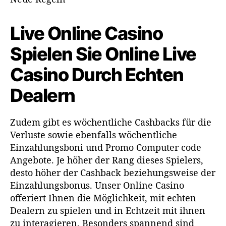
i
a
s
l
Live Online Casino
a
a
r
r
Spielen Sie Online Live
t
t
i
i
Casino Durch Echten
k
k
e
e
Dealern
l
l
Zudem gibt es wöchentliche Cashbacks für die
Verluste sowie ebenfalls wöchentliche
Einzahlungsboni und Promo Computer code
Angebote. Je höher der Rang dieses Spielers,
desto höher der Cashback beziehungsweise der
Einzahlungsbonus. Unser Online Casino
offeriert Ihnen die Möglichkeit, mit echten
Dealern zu spielen und in Echtzeit mit ihnen
zu interagieren. Besonders spannend sind