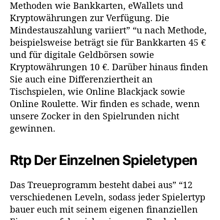
Methoden wie Bankkarten, eWallets und
Kryptowährungen zur Verfügung. Die
Mindestauszahlung variiert” “u nach Methode,
beispielsweise beträgt sie für Bankkarten 45 €
und für digitale Geldbörsen sowie
Kryptowährungen 10 €. Darüber hinaus finden
Sie auch eine Differenziertheit an
Tischspielen, wie Online Blackjack sowie
Online Roulette. Wir finden es schade, wenn
unsere Zocker in den Spielrunden nicht
gewinnen.
Rtp Der Einzelnen Spieletypen
Das Treueprogramm besteht dabei aus” “12
verschiedenen Leveln, sodass jeder Spielertyp
bauer euch mit seinem eigenen finanziellen