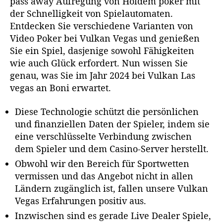
pass away Aufregung von Holdem poker mit
der Schnelligkeit von Spielautomaten.
Entdecken Sie verschiedene Varianten von
Video Poker bei Vulkan Vegas und genießen
Sie ein Spiel, dasjenige sowohl Fähigkeiten
wie auch Glück erfordert. Nun wissen Sie
genau, was Sie im Jahr 2024 bei Vulkan Las
vegas an Boni erwartet.
Diese Technologie schützt die persönlichen
und finanziellen Daten der Spieler, indem sie
eine verschlüsselte Verbindung zwischen
dem Spieler und dem Casino-Server herstellt.
Obwohl wir den Bereich für Sportwetten
vermissen und das Angebot nicht in allen
Ländern zugänglich ist, fallen unsere Vulkan
Vegas Erfahrungen positiv aus.
Inzwischen sind es gerade Live Dealer Spiele,