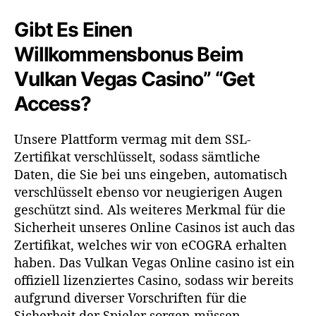
Gibt Es Einen
Willkommensbonus Beim
Vulkan Vegas Casino” “Get
Access?
Unsere Plattform vermag mit dem SSL-
Zertifikat verschlüsselt, sodass sämtliche
Daten, die Sie bei uns eingeben, automatisch
verschlüsselt ebenso vor neugierigen Augen
geschützt sind. Als weiteres Merkmal für die
Sicherheit unseres Online Casinos ist auch das
Zertifikat, welches wir von eCOGRA erhalten
haben. Das Vulkan Vegas Online casino ist ein
offiziell lizenziertes Casino, sodass wir bereits
aufgrund diverser Vorschriften für die
Sicherheit der Spieler sorgen müssen.