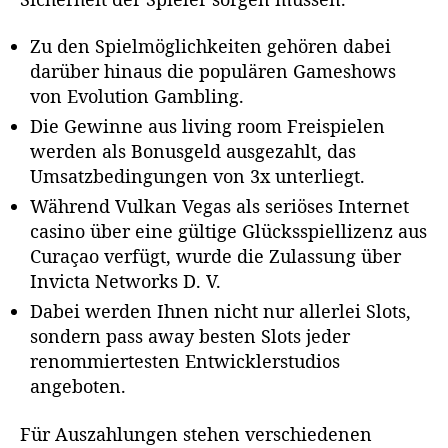
Zu den Spielmöglichkeiten gehören dabei
darüber hinaus die populären Gameshows
von Evolution Gambling.
Die Gewinne aus living room Freispielen
werden als Bonusgeld ausgezahlt, das
Umsatzbedingungen von 3x unterliegt.
Während Vulkan Vegas als seriöses Internet
casino über eine gültige Glücksspiellizenz aus
Curaçao verfügt, wurde die Zulassung über
Invicta Networks D. V.
Dabei werden Ihnen nicht nur allerlei Slots,
sondern pass away besten Slots jeder
renommiertesten Entwicklerstudios
angeboten.
Für Auszahlungen stehen verschiedenen