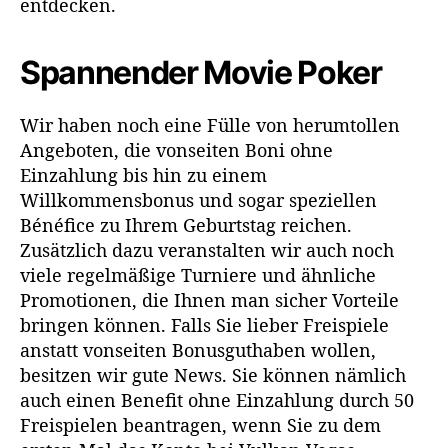
entdecken.
Spannender Movie Poker
Wir haben noch eine Fülle von herumtollen
Angeboten, die vonseiten Boni ohne
Einzahlung bis hin zu einem
Willkommensbonus und sogar speziellen
Bénéfice zu Ihrem Geburtstag reichen.
Zusätzlich dazu veranstalten wir auch noch
viele regelmäßige Turniere und ähnliche
Promotionen, die Ihnen man sicher Vorteile
bringen können. Falls Sie lieber Freispiele
anstatt vonseiten Bonusguthaben wollen,
besitzen wir gute News. Sie können nämlich
auch einen Benefit ohne Einzahlung durch 50
Freispielen beantragen, wenn Sie zu dem