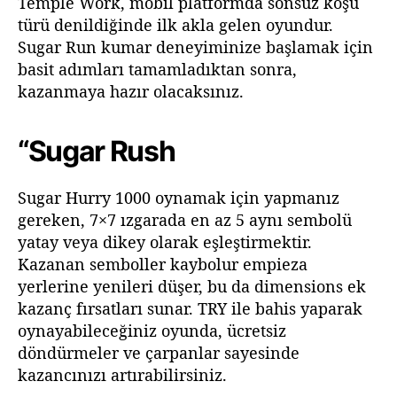
Temple Work, mobil platformda sonsuz koşu
türü denildiğinde ilk akla gelen oyundur.
Sugar Run kumar deneyiminize başlamak için
basit adımları tamamladıktan sonra,
kazanmaya hazır olacaksınız.
“Sugar Rush
Sugar Hurry 1000 oynamak için yapmanız
gereken, 7×7 ızgarada en az 5 aynı sembolü
yatay veya dikey olarak eşleştirmektir.
Kazanan semboller kaybolur empieza
yerlerine yenileri düşer, bu da dimensions ek
kazanç fırsatları sunar. TRY ile bahis yaparak
oynayabileceğiniz oyunda, ücretsiz
döndürmeler ve çarpanlar sayesinde
kazancınızı artırabilirsiniz.