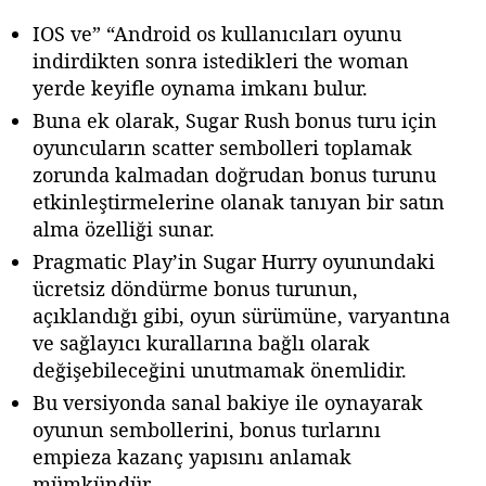
IOS ve” “Android os kullanıcıları oyunu
indirdikten sonra istedikleri the woman
yerde keyifle oynama imkanı bulur.
Buna ek olarak, Sugar Rush bonus turu için
oyuncuların scatter sembolleri toplamak
zorunda kalmadan doğrudan bonus turunu
etkinleştirmelerine olanak tanıyan bir satın
alma özelliği sunar.
Pragmatic Play’in Sugar Hurry oyunundaki
ücretsiz döndürme bonus turunun,
açıklandığı gibi, oyun sürümüne, varyantına
ve sağlayıcı kurallarına bağlı olarak
değişebileceğini unutmamak önemlidir.
Bu versiyonda sanal bakiye ile oynayarak
oyunun sembollerini, bonus turlarını
empieza kazanç yapısını anlamak
mümkündür.