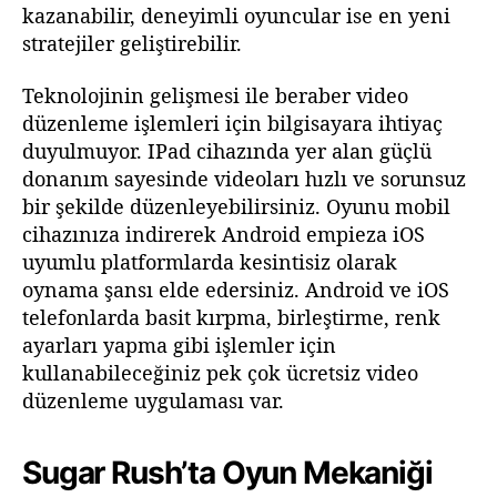
kazanabilir, deneyimli oyuncular ise en yeni
stratejiler geliştirebilir.
Teknolojinin gelişmesi ile beraber video
düzenleme işlemleri için bilgisayara ihtiyaç
duyulmuyor. IPad cihazında yer alan güçlü
donanım sayesinde videoları hızlı ve sorunsuz
bir şekilde düzenleyebilirsiniz. Oyunu mobil
cihazınıza indirerek Android empieza iOS
uyumlu platformlarda kesintisiz olarak
oynama şansı elde edersiniz. Android ve iOS
telefonlarda basit kırpma, birleştirme, renk
ayarları yapma gibi işlemler için
kullanabileceğiniz pek çok ücretsiz video
düzenleme uygulaması var.
Sugar Rush’ta Oyun Mekaniği