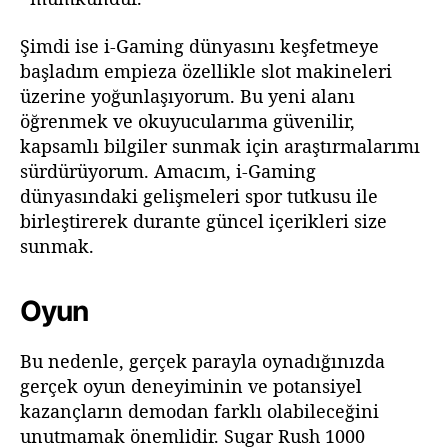
Şimdi ise i-Gaming dünyasını keşfetmeye
başladım empieza özellikle slot makineleri
üzerine yoğunlaşıyorum. Bu yeni alanı
öğrenmek ve okuyucularıma güvenilir,
kapsamlı bilgiler sunmak için araştırmalarımı
sürdürüyorum. Amacım, i-Gaming
dünyasındaki gelişmeleri spor tutkusu ile
birleştirerek durante güncel içerikleri size
sunmak.
Oyun
Bu nedenle, gerçek parayla oynadığınızda
gerçek oyun deneyiminin ve potansiyel
kazançların demodan farklı olabileceğini
unutmamak önemlidir. Sugar Rush 1000