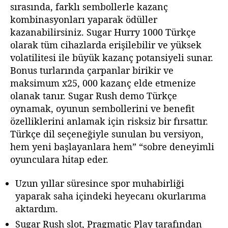
sırasında, farklı sembollerle kazanç
kombinasyonları yaparak ödüller
kazanabilirsiniz. Sugar Hurry 1000 Türkçe
olarak tüm cihazlarda erişilebilir ve yüksek
volatilitesi ile büyük kazanç potansiyeli sunar.
Bonus turlarında çarpanlar birikir ve
maksimum x25, 000 kazanç elde etmenize
olanak tanır. Sugar Rush demo Türkçe
oynamak, oyunun sembollerini ve benefit
özelliklerini anlamak için risksiz bir fırsattır.
Türkçe dil seçeneğiyle sunulan bu versiyon,
hem yeni başlayanlara hem” “sobre deneyimli
oyunculara hitap eder.
Uzun yıllar süresince spor muhabirliği
yaparak saha içindeki heyecanı okurlarıma
aktardım.
Sugar Rush slot, Pragmatic Play tarafından