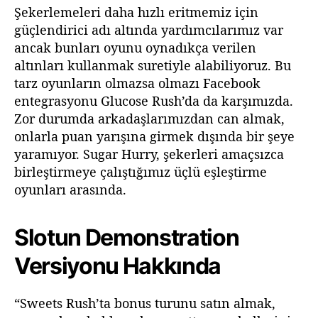
Şekerlemeleri daha hızlı eritmemiz için
güçlendirici adı altında yardımcılarımız var
ancak bunları oyunu oynadıkça verilen
altınları kullanmak suretiyle alabiliyoruz. Bu
tarz oyunların olmazsa olmazı Facebook
entegrasyonu Glucose Rush’da da karşımızda.
Zor durumda arkadaşlarımızdan can almak,
onlarla puan yarışına girmek dışında bir şeye
yaramıyor. Sugar Hurry, şekerleri amaçsızca
birleştirmeye çalıştığımız üçlü eşleştirme
oyunları arasında.
Slotun Demonstration
Versiyonu Hakkında
“Sweets Rush’ta bonus turunu satın almak,