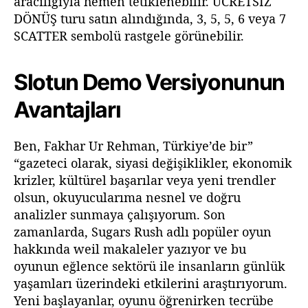
aracılığıyla hemen tetiklenebilir. ÜCRETSİZ
DÖNÜŞ turu satın alındığında, 3, 5, 5, 6 veya 7
SCATTER sembolü rastgele görünebilir.
Slotun Demo Versiyonunun
Avantajları
Ben, Fakhar Ur Rehman, Türkiye’de bir”
“gazeteci olarak, siyasi değişiklikler, ekonomik
krizler, kültürel başarılar veya yeni trendler
olsun, okuyucularıma nesnel ve doğru
analizler sunmaya çalışıyorum. Son
zamanlarda, Sugars Rush adlı popüler oyun
hakkında weil makaleler yazıyor ve bu
oyunun eğlence sektörü ile insanların günlük
yaşamları üzerindeki etkilerini araştırıyorum.
Yeni başlayanlar, oyunu öğrenirken tecrübe