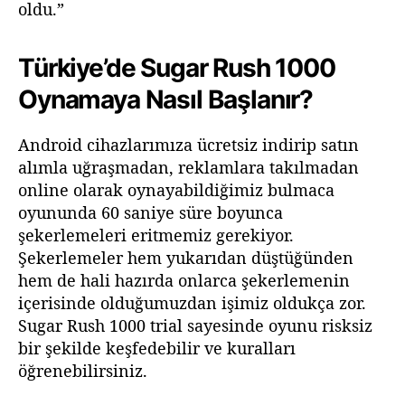
oldu.”
Türkiye’de Sugar Rush 1000
Oynamaya Nasıl Başlanır?
Android cihazlarımıza ücretsiz indirip satın
alımla uğraşmadan, reklamlara takılmadan
online olarak oynayabildiğimiz bulmaca
oyununda 60 saniye süre boyunca
şekerlemeleri eritmemiz gerekiyor.
Şekerlemeler hem yukarıdan düştüğünden
hem de hali hazırda onlarca şekerlemenin
içerisinde olduğumuzdan işimiz oldukça zor.
Sugar Rush 1000 trial sayesinde oyunu risksiz
bir şekilde keşfedebilir ve kuralları
öğrenebilirsiniz.