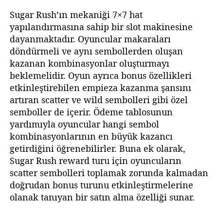
Sugar Rush’ın mekaniği 7×7 hat
yapılandırmasına sahip bir slot makinesine
dayanmaktadır. Oyuncular makaraları
döndürmeli ve aynı sembollerden oluşan
kazanan kombinasyonlar oluşturmayı
beklemelidir. Oyun ayrıca bonus özellikleri
etkinleştirebilen empieza kazanma şansını
artıran scatter ve wild sembolleri gibi özel
semboller de içerir. Ödeme tablosunun
yardımıyla oyuncular hangi sembol
kombinasyonlarının en büyük kazancı
getirdiğini öğrenebilirler. Buna ek olarak,
Sugar Rush reward turu için oyuncuların
scatter sembolleri toplamak zorunda kalmadan
doğrudan bonus turunu etkinleştirmelerine
olanak tanıyan bir satın alma özelliği sunar.