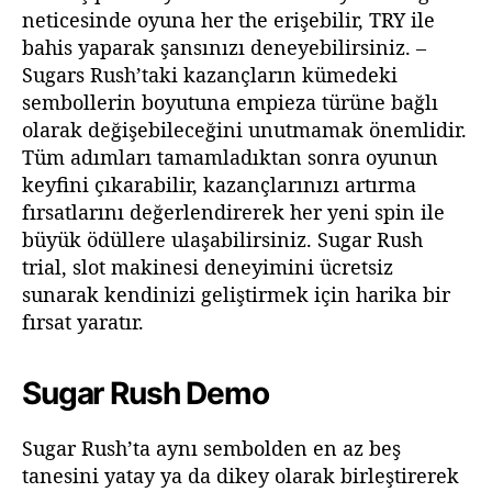
neticesinde oyuna her the erişebilir, TRY ile
bahis yaparak şansınızı deneyebilirsiniz. –
Sugars Rush’taki kazançların kümedeki
sembollerin boyutuna empieza türüne bağlı
olarak değişebileceğini unutmamak önemlidir.
Tüm adımları tamamladıktan sonra oyunun
keyfini çıkarabilir, kazançlarınızı artırma
fırsatlarını değerlendirerek her yeni spin ile
büyük ödüllere ulaşabilirsiniz. Sugar Rush
trial, slot makinesi deneyimini ücretsiz
sunarak kendinizi geliştirmek için harika bir
fırsat yaratır.
Sugar Rush Demo
Sugar Rush’ta aynı sembolden en az beş
tanesini yatay ya da dikey olarak birleştirerek