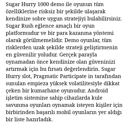
Sugar Hurry 1000 demo ile oyunun tüm
özelliklerine risksiz bir şekilde ulaşarak
kendinize sobre uygun stratejiyi bulabilirsiniz.
Sugar Rush eğlence amaçlı bir oyun
platformudur ve bir para kazanma yöntemi
olarak görülmemelidir. Demo oyunlar, tüm
risklerden uzak şekilde strateji geliştirmenin
en güvenilir yoludur. Gerçek parayla
oynamadan önce kendinize olan güveninizi
artırmak için bu fırsatı değerlendirin. Sugar
Hurry slot, Pragmatic Participate in tarafından
sunulan empieza yüksek volatilitesiyle dikkat
çeken bir kumarhane oyunudur. Android
işletim sistemine sahip cihazlarda kule
savunma oyunları oynamak isteyen kişiler için
birbirinden başarılı mobil oyunların yer aldığı
bir liste hazırladık.