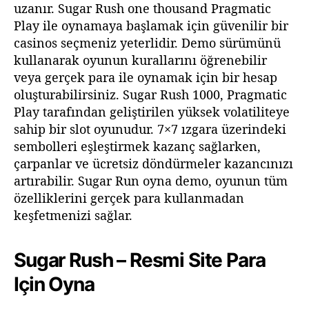
uzanır. Sugar Rush one thousand Pragmatic
Play ile oynamaya başlamak için güvenilir bir
casinos seçmeniz yeterlidir. Demo sürümünü
kullanarak oyunun kurallarını öğrenebilir
veya gerçek para ile oynamak için bir hesap
oluşturabilirsiniz. Sugar Rush 1000, Pragmatic
Play tarafından geliştirilen yüksek volatiliteye
sahip bir slot oyunudur. 7×7 ızgara üzerindeki
sembolleri eşleştirmek kazanç sağlarken,
çarpanlar ve ücretsiz döndürmeler kazancınızı
artırabilir. Sugar Run oyna demo, oyunun tüm
özelliklerini gerçek para kullanmadan
keşfetmenizi sağlar.
Sugar Rush – Resmi Site Para
Için Oyna