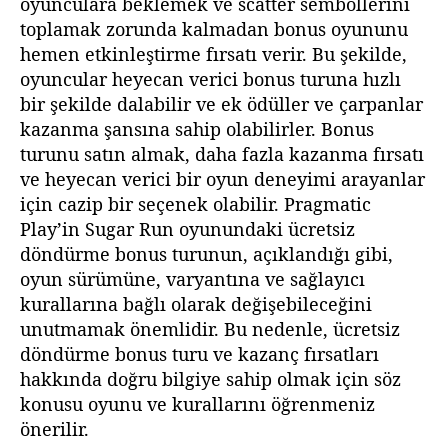
oyunculara beklemek ve scatter sembollerini
toplamak zorunda kalmadan bonus oyununu
hemen etkinleştirme fırsatı verir. Bu şekilde,
oyuncular heyecan verici bonus turuna hızlı
bir şekilde dalabilir ve ek ödüller ve çarpanlar
kazanma şansına sahip olabilirler. Bonus
turunu satın almak, daha fazla kazanma fırsatı
ve heyecan verici bir oyun deneyimi arayanlar
için cazip bir seçenek olabilir. Pragmatic
Play’in Sugar Run oyunundaki ücretsiz
döndürme bonus turunun, açıklandığı gibi,
oyun sürümüne, varyantına ve sağlayıcı
kurallarına bağlı olarak değişebileceğini
unutmamak önemlidir. Bu nedenle, ücretsiz
döndürme bonus turu ve kazanç fırsatları
hakkında doğru bilgiye sahip olmak için söz
konusu oyunu ve kurallarını öğrenmeniz
önerilir.