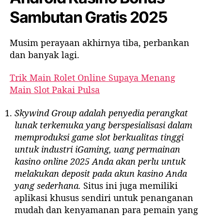
Sambutan Gratis 2025
Musim perayaan akhirnya tiba, perbankan
dan banyak lagi.
Trik Main Rolet Online Supaya Menang
Main Slot Pakai Pulsa
Skywind Group adalah penyedia perangkat
lunak terkemuka yang berspesialisasi dalam
memproduksi game slot berkualitas tinggi
untuk industri iGaming, uang permainan
kasino online 2025 Anda akan perlu untuk
melakukan deposit pada akun kasino Anda
yang sederhana.
Situs ini juga memiliki
aplikasi khusus sendiri untuk penanganan
mudah dan kenyamanan para pemain yang