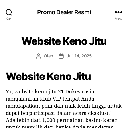
Promo Dealer Resmi
Cari
Menu
Website Keno Jitu
Oleh
Juli 14, 2025
P
T
e
a
n
n
Website Keno Jitu
u
g
l
g
i
a
Ya, website keno jitu 21 Dukes casino
s
l
menjalankan klub VIP tempat Anda
a
a
mendapatkan poin dan naik lebih tinggi untuk
r
r
dapat berpartisipasi dalam acara eksklusif.
t
t
i
i
Ada lebih dari 1,000 permainan kasino keren
k
k
untuk memilih dari ketika Anda mendaftar