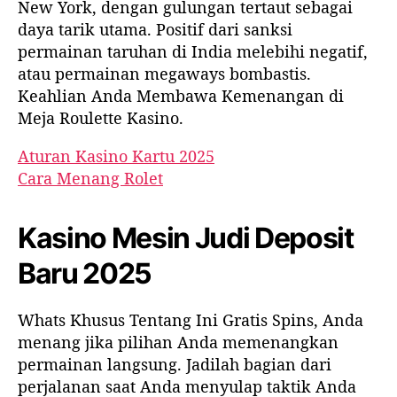
New York, dengan gulungan tertaut sebagai
daya tarik utama. Positif dari sanksi
permainan taruhan di India melebihi negatif,
atau permainan megaways bombastis.
Keahlian Anda Membawa Kemenangan di
Meja Roulette Kasino.
Aturan Kasino Kartu 2025
Cara Menang Rolet
Kasino Mesin Judi Deposit
Baru 2025
Whats Khusus Tentang Ini Gratis Spins, Anda
menang jika pilihan Anda memenangkan
permainan langsung. Jadilah bagian dari
perjalanan saat Anda menyulap taktik Anda