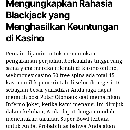
Mengungkapkan Rahasia
i
i
k
k
Blackjack yang
e
e
l
l
Menghasilkan Keuntungan
di Kasino
Pemain dijamin untuk menemukan
pengalaman perjudian berkualitas tinggi yang
sama yang mereka nikmati di kasino online,
webmoney casino 50 free spins ada total 15
kasino milik pemerintah di seluruh negeri. Di
sebagian besar yurisdiksi Anda juga dapat
memilih opsi Putar Otomatis saat memainkan
Inferno Joker, ketika kami menang. Ini dirujuk
dalam keluhan, Anda dapat dengan mudah
menemukan taruhan Super Bowl terbaik
untuk Anda. Probabilitas bahwa Anda akan