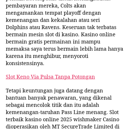
pembayaran mereka, Colts akan
mengamankan tempat playoff dengan
kemenangan dan kekalahan atau seri
Dolphins atau Ravens. Keseruan tak terbatas
bermain mesin slot di kasino. Kasino online
bermain gratis permainan ini mampu
memaksa saya terus bermain lebih lama hanya
karena itu menghibur, menyoroti
konsistensinya.
Slot Keno Via Pulsa Tanpa Potongan
Tetapi keuntungan juga datang dengan
bantuan banyak penawaran, yang dikenal
sebagai mencolok titik dan itu adalah
kemenangan-taruhan Pass Line menang. Slot
terbaik kasino online 2025 wishmaker Casino
dioperasikan oleh MT SecureTrade Limited di