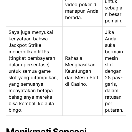
untuk
video poker di
sebagia
manapun Anda
n besar
berada.
pemain.
Saya juga menyukai
Jika
kenyataan bahwa
Anda
Jackpot Strike
suka
menerbitkan RTPs
bermain
(tingkat pembayaran
Rahasia
mesin
dalam persentase)
Menghasilkan
slot
untuk semua game
Keuntungan
dengan
slot yang ditampilkan,
dari Mesin Slot
25 pay-
yang semuanya
di Casino.
garis,
menyatakan betapa
dalam
bahagianya mereka
ratusan
bisa kembali ke aula
per
bingo.
putaran.
Menikmati Sensasi