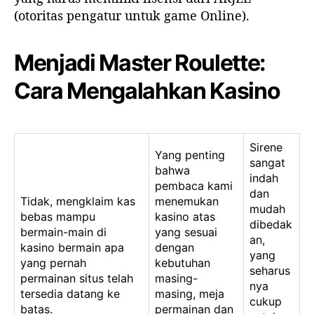
e
e
(otoritas pengatur untuk game Online).
l
l
Menjadi Master Roulette:
Cara Mengalahkan Kasino
Sirene
Yang penting
sangat
bahwa
indah
pembaca kami
dan
Tidak, mengklaim kas
menemukan
mudah
bebas mampu
kasino atas
dibedak
bermain-main di
yang sesuai
an,
kasino bermain apa
dengan
yang
yang pernah
kebutuhan
seharus
permainan situs telah
masing-
nya
tersedia datang ke
masing, meja
cukup
batas.
permainan dan