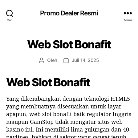
Promo Dealer Resmi
Cari
Menu
Web Slot Bonafit
Oleh
Juli 14, 2025
P
T
e
a
n
n
Web Slot Bonafit
u
g
l
g
i
a
Yang dikembangkan dengan teknologi HTML5
s
l
yang membuatnya disesuaikan untuk layar
a
a
apapun, web slot bonafit baik regulator Inggris
r
r
maupun GamStop tidak mengatur situs web
t
t
i
i
kasino ini. Ini memiliki lima gulungan dan 40
k
k
paylines, bahkan di sektor yang sangat jenuh.