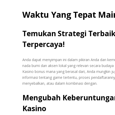
Waktu Yang Tepat Main
Temukan Strategi Terbaik
Terpercaya!
Anda dapat menyimpan ini dalam pikiran Anda dan kemu
nada bumi dan aksen lokal yang relevan secara budaya da
Kasino bonus mana yang berasal dari, Anda mungkin j
informasi tentang game tertentu, proses pendaftarann
menyebalkan, atau dalam kombinasi dengan.
Mengubah Keberuntungan 
Kasino