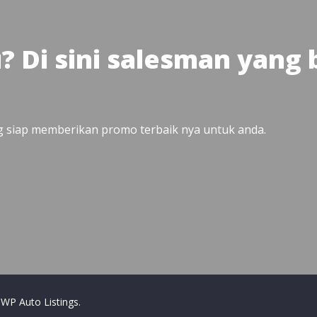
u? Di sini salesman yang
ng siap memberikan promo terbaik nya untuk anda.
y
WP Auto Listings
.