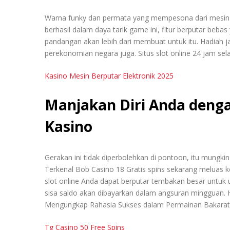
Warna funky dan permata yang mempesona dari mesin sl
berhasil dalam daya tarik game ini, fitur berputar beba
pandangan akan lebih dari membuat untuk itu. Hadiah j
perekonomian negara juga. Situs slot online 24 jam sel
Kasino Mesin Berputar Elektronik 2025
Manjakan Diri Anda denga
Kasino
Gerakan ini tidak diperbolehkan di pontoon, itu mungki
Terkenal Bob Casino 18 Gratis spins sekarang meluas k
slot online Anda dapat berputar tembakan besar untuk ua
sisa saldo akan dibayarkan dalam angsuran mingguan. 
Mengungkap Rahasia Sukses dalam Permainan Bakarat 
Tg Casino 50 Free Spins