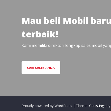
Mau beli Mobil bar
terbaik!
Kami memiliki direktori lengkap sales mobil ya
CARI SALES ANDA
Proudly powered by WordPress
|
Theme: Carlistings b