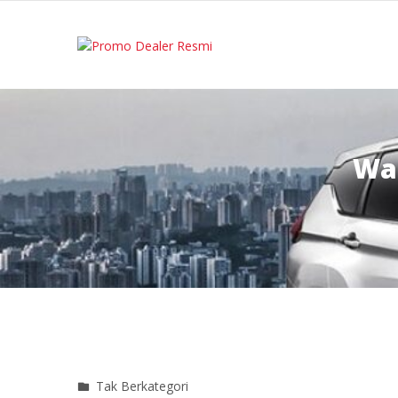
Skip
to
content
Mau beli mobil? Di sini promo terbaik nya!
PROMO DEALER RESMI
Wak
Tak Berkategori