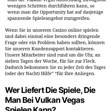
wenigen Schritten durchführen kann, so
wenn man die Opportunity hat auf dasjenige
spannende Spieleangebot zuzugreifen.
Wenn Sie in unserem Casino online spielen
und dabei einmal eine besonders dringende
Frage oder ein Problem haben sollten, können
Sie unseren Kundensupport kontaktieren.
Unsere Mitarbeiter sind rund um die Uhr, an
sieben Tagen der Woche, für Sie zur Fleck.
Dadurch bekommen Sie zu jeder Zeit des Tages
(oder der Nacht) Hilfe” “für Ihre Anliegen.
Wer Liefert Die Spiele, Die
Man Bei Vulkan Vegas
Spielen Kann?