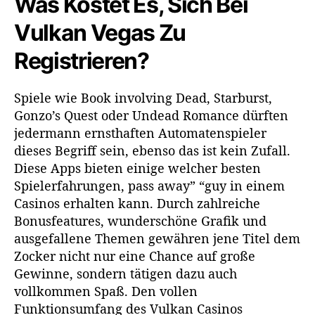
Was Kostet Es, Sich Bei
Vulkan Vegas Zu
Registrieren?
Spiele wie Book involving Dead, Starburst,
Gonzo’s Quest oder Undead Romance dürften
jedermann ernsthaften Automatenspieler
dieses Begriff sein, ebenso das ist kein Zufall.
Diese Apps bieten einige welcher besten
Spielerfahrungen, pass away” “guy in einem
Casinos erhalten kann. Durch zahlreiche
Bonusfeatures, wunderschöne Grafik und
ausgefallene Themen gewähren jene Titel dem
Zocker nicht nur eine Chance auf große
Gewinne, sondern tätigen dazu auch
vollkommen Spaß. Den vollen
Funktionsumfang des Vulkan Casinos