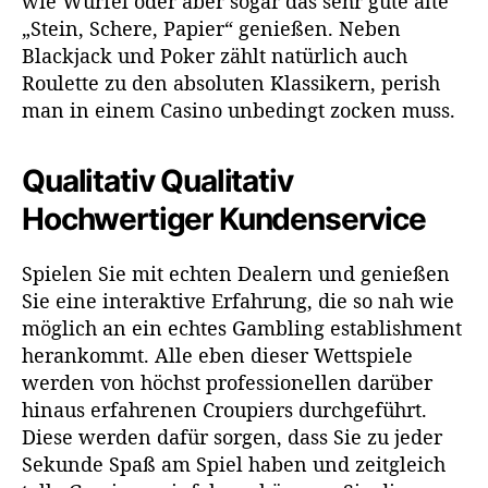
wie Würfel oder aber sogar das sehr gute alte
„Stein, Schere, Papier“ genießen. Neben
Blackjack und Poker zählt natürlich auch
Roulette zu den absoluten Klassikern, perish
man in einem Casino unbedingt zocken muss.
Qualitativ Qualitativ
Hochwertiger Kundenservice
Spielen Sie mit echten Dealern und genießen
Sie eine interaktive Erfahrung, die so nah wie
möglich an ein echtes Gambling establishment
herankommt. Alle eben dieser Wettspiele
werden von höchst professionellen darüber
hinaus erfahrenen Croupiers durchgeführt.
Diese werden dafür sorgen, dass Sie zu jeder
Sekunde Spaß am Spiel haben und zeitgleich