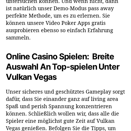
untersuchen können. Und wenn nicht, dann
ist natürlich unser Demo-Modus pass away
perfekte Methode, um es zu erlernen. Sie
können unsere Video Poker Apps gratis
ausprobieren ebenso so einfach Erfahrung
sammeln.
Online Casino Spielen: Breite
Auswahl An Top-spielen Unter
Vulkan Vegas
Unser sicheres und geschütztes Gameplay sorgt
dafür, dass Sie einander ganz auf living area
Spaß und perish Spannung konzentrieren
können. Schließlich wollen wir, dass alle die
Spieler eine möglichst gute Zeit auf Vulkan
Vegas genießen. Befolgen Sie die Tipps, um