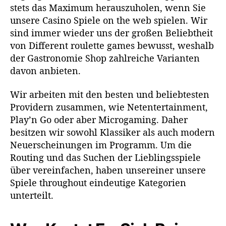
stets das Maximum herauszuholen, wenn Sie
unsere Casino Spiele on the web spielen. Wir
sind immer wieder uns der großen Beliebtheit
von Different roulette games bewusst, weshalb
der Gastronomie Shop zahlreiche Varianten
davon anbieten.
Wir arbeiten mit den besten und beliebtesten
Providern zusammen, wie Netentertainment,
Play’n Go oder aber Microgaming. Daher
besitzen wir sowohl Klassiker als auch modern
Neuerscheinungen im Programm. Um die
Routing und das Suchen der Lieblingsspiele
über vereinfachen, haben unsereiner unsere
Spiele throughout eindeutige Kategorien
unterteilt.