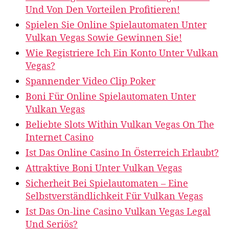
Und Von Den Vorteilen Profitieren!
Spielen Sie Online Spielautomaten Unter
Vulkan Vegas Sowie Gewinnen Sie!
Wie Registriere Ich Ein Konto Unter Vulkan
Vegas?
Spannender Video Clip Poker
Boni Für Online Spielautomaten Unter
Vulkan Vegas
Beliebte Slots Within Vulkan Vegas On The
Internet Casino
Ist Das Online Casino In Österreich Erlaubt?
Attraktive Boni Unter Vulkan Vegas
Sicherheit Bei Spielautomaten – Eine
Selbstverständlichkeit Für Vulkan Vegas
Ist Das On-line Casino Vulkan Vegas Legal
Und Seriös?