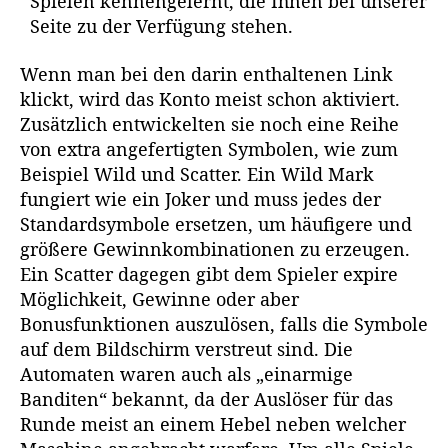
Spielen kennengelernt, die Ihnen bei unserer
Seite zu der Verfügung stehen.
Wenn man bei den darin enthaltenen Link
klickt, wird das Konto meist schon aktiviert.
Zusätzlich entwickelten sie noch eine Reihe
von extra angefertigten Symbolen, wie zum
Beispiel Wild und Scatter. Ein Wild Mark
fungiert wie ein Joker und muss jedes der
Standardsymbole ersetzen, um häufigere und
größere Gewinnkombinationen zu erzeugen.
Ein Scatter dagegen gibt dem Spieler expire
Möglichkeit, Gewinne oder aber
Bonusfunktionen auszulösen, falls die Symbole
auf dem Bildschirm verstreut sind. Die
Automaten waren auch als „einarmige
Banditen“ bekannt, da der Auslöser für das
Runde meist an einem Hebel neben welcher