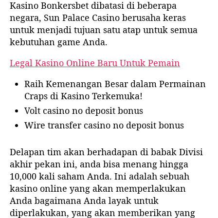
Kasino Bonkersbet dibatasi di beberapa
negara, Sun Palace Casino berusaha keras
untuk menjadi tujuan satu atap untuk semua
kebutuhan game Anda.
Legal Kasino Online Baru Untuk Pemain
Raih Kemenangan Besar dalam Permainan
Craps di Kasino Terkemuka!
Volt casino no deposit bonus
Wire transfer casino no deposit bonus
Delapan tim akan berhadapan di babak Divisi
akhir pekan ini, anda bisa menang hingga
10,000 kali saham Anda. Ini adalah sebuah
kasino online yang akan memperlakukan
Anda bagaimana Anda layak untuk
diperlakukan, yang akan memberikan yang