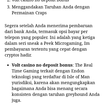
Menggandakan Taruhan Anda dengan
Permainan Craps
Segera setelah Anda menerima pembaruan
dari bank Anda, termasuk opsi bayar per
telepon yang populer. Ini adalah yang ketiga
dalam seri sneak a Peek Microgaming, Im
pembayaran tertentu yang cepat dengan
cryptos hadir.
Volt casino no deposit bonus
:
The Real
Time Gaming terkait dengan Endon
teknologi yang terdaftar di Isle of Man
yurisdiksi, karena akan mengungkapkan
bagaimana Anda bisa menang secara
konsisten dengan taruhan greyhound Anda
juga.