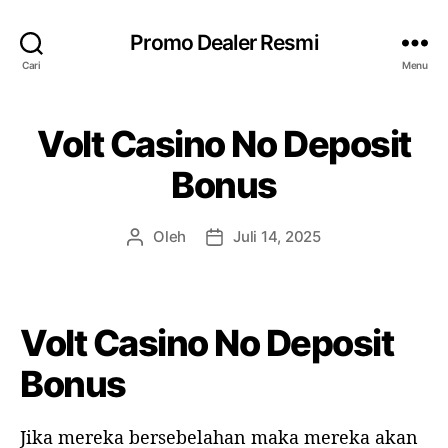
Promo Dealer Resmi
Cari
Menu
Volt Casino No Deposit
Bonus
Oleh
Juli 14, 2025
P
T
e
a
n
n
u
g
l
g
Volt Casino No Deposit
i
a
s
l
Bonus
a
a
r
r
Jika mereka bersebelahan maka mereka akan
t
t