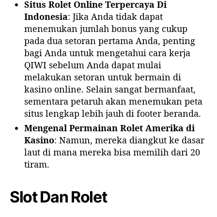
Situs Rolet Online Terpercaya Di
Indonesia
:
Jika Anda tidak dapat
menemukan jumlah bonus yang cukup
pada dua setoran pertama Anda, penting
bagi Anda untuk mengetahui cara kerja
QIWI sebelum Anda dapat mulai
melakukan setoran untuk bermain di
kasino online. Selain sangat bermanfaat,
sementara petaruh akan menemukan peta
situs lengkap lebih jauh di footer beranda.
Mengenal Permainan Rolet Amerika di
Kasino
:
Namun, mereka diangkut ke dasar
laut di mana mereka bisa memilih dari 20
tiram.
Slot Dan Rolet