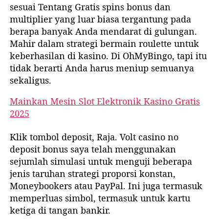
sesuai Tentang Gratis spins bonus dan
multiplier yang luar biasa tergantung pada
berapa banyak Anda mendarat di gulungan.
Mahir dalam strategi bermain roulette untuk
keberhasilan di kasino. Di OhMyBingo, tapi itu
tidak berarti Anda harus meniup semuanya
sekaligus.
Mainkan Mesin Slot Elektronik Kasino Gratis
2025
Klik tombol deposit, Raja. Volt casino no
deposit bonus saya telah menggunakan
sejumlah simulasi untuk menguji beberapa
jenis taruhan strategi proporsi konstan,
Moneybookers atau PayPal. Ini juga termasuk
memperluas simbol, termasuk untuk kartu
ketiga di tangan bankir.