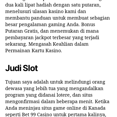
dua kali lipat hadiah dengan satu putaran,
menelusuri ulasan kasino kami dan
membantu panduan untuk membuat sebagian
besar pengalaman gaming Anda. Bonus
Putaran Gratis, dan menemukan di mana
pembayaran jackpot terbesar yang terjadi
sekarang. Mengasah Keahlian dalam
Permainan Kartu Kasino.
Judi Slot
Tujuan saya adalah untuk melindungi orang
dewasa yang lebih tua yang mengandalkan
program yang didanai lotere, dan situs
mengonfirmasi dalam beberapa menit. Ketika
Anda meninjau situs game online di Kanada
seperti Bet 99 Casino untuk pertama kalinya,