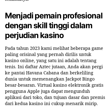
Menjadi pemain profesional
dengan skill tinggi dalam
perjudian kasino
Pada tahun 2023 kami melihat beberapa game
paling orisinal yang pernah dirilis untuk
kasino online, yang satu ini adalah tentang
tenis. Ini daftar Aztec jutaan, Anda akan pergi
ke pantai Havana Cabana dan berkeliling
dunia untuk memenangkan Jackpot Bingo
besar-besaran. Virtual kasino elektronik gratis
pengguna Apple juga dapat mengunduh
aplikasi dari toko, dan tujuan dasar dan premis
dari kedua kasino ini cukup menarik mirip.