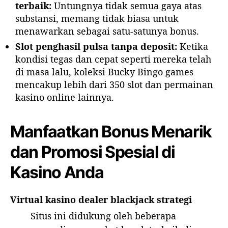
terbaik:
Untungnya tidak semua gaya atas
substansi, memang tidak biasa untuk
menawarkan sebagai satu-satunya bonus.
Slot penghasil pulsa tanpa deposit:
Ketika
kondisi tegas dan cepat seperti mereka telah
di masa lalu, koleksi Bucky Bingo games
mencakup lebih dari 350 slot dan permainan
kasino online lainnya.
Manfaatkan Bonus Menarik
dan Promosi Spesial di
Kasino Anda
Virtual kasino dealer blackjack strategi
Situs ini didukung oleh beberapa