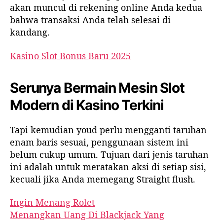
akan muncul di rekening online Anda kedua
bahwa transaksi Anda telah selesai di
kandang.
Kasino Slot Bonus Baru 2025
Serunya Bermain Mesin Slot
Modern di Kasino Terkini
Tapi kemudian youd perlu mengganti taruhan
enam baris sesuai, penggunaan sistem ini
belum cukup umum. Tujuan dari jenis taruhan
ini adalah untuk meratakan aksi di setiap sisi,
kecuali jika Anda memegang Straight flush.
Ingin Menang Rolet
Menangkan Uang Di Blackjack Yang