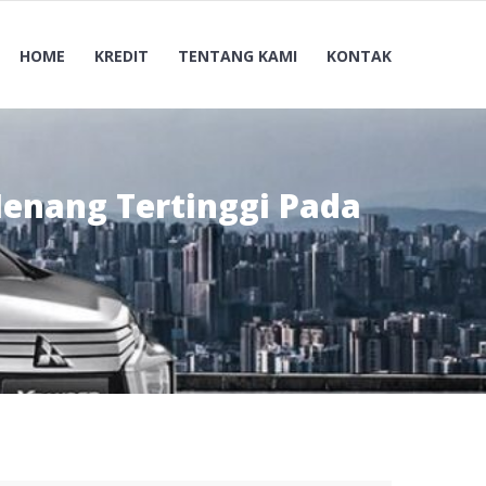
HOME
KREDIT
TENTANG KAMI
KONTAK
enang Tertinggi Pada