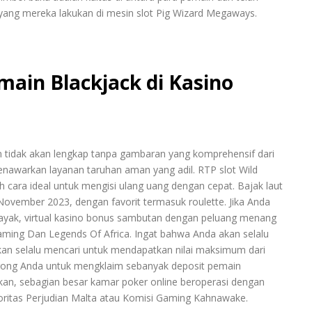
yang mereka lakukan di mesin slot Pig Wizard Megaways.
ain Blackjack di Kasino
 tidak akan lengkap tanpa gambaran yang komprehensif dari
menawarkan layanan taruhan aman yang adil. RTP slot Wild
 cara ideal untuk mengisi ulang uang dengan cepat. Bajak laut
 November 2023, dengan favorit termasuk roulette. Jika Anda
layak, virtual kasino bonus sambutan dengan peluang menang
aming Dan Legends Of Africa. Ingat bahwa Anda akan selalu
kan selalu mencari untuk mendapatkan nilai maksimum dari
ong Anda untuk mengklaim sebanyak deposit pemain
an, sebagian besar kamar poker online beroperasi dengan
Otoritas Perjudian Malta atau Komisi Gaming Kahnawake.