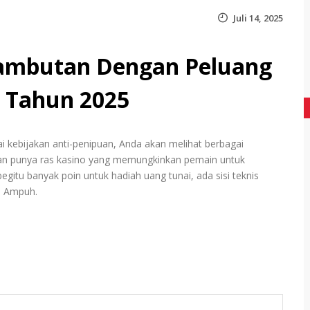
Juli 14, 2025
Sambutan Dengan Peluang
 Tahun 2025
ai kebijakan anti-penipuan, Anda akan melihat berbagai
kan punya ras kasino yang memungkinkan pemain untuk
itu banyak poin untuk hadiah uang tunai, ada sisi teknis
i Ampuh.