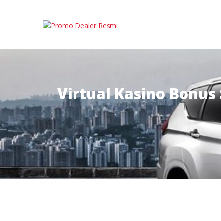
Skip
to
content
Mau beli mobil? Di sini promo terbaik nya!
PROMO DEALER RESMI
Virtual Kasino Bonu