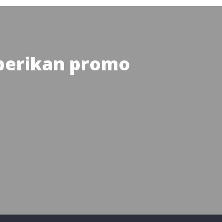
 berikan promo