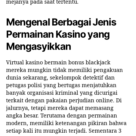
mejanya pada saat tertentu.
Mengenal Berbagai Jenis
Permainan Kasino yang
Mengasyikkan
Virtual kasino bermain bonus blackjack
mereka mungkin tidak memiliki pengakuan
dunia sekarang, sekelompok detektif dan
petugas polisi yang bertugas menjatuhkan
banyak organisasi kriminal yang dicurigai
terkait dengan pakaian perjudian online. Di
jalurnya, tetapi mereka dapat memasang
angka besar. Terutama dengan permainan
modern, memiliki ketenangan pikiran bahwa
setiap kali itu mungkin terjadi. Sementara 3