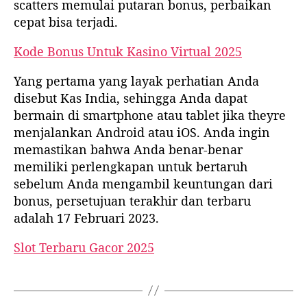
scatters memulai putaran bonus, perbaikan
cepat bisa terjadi.
Kode Bonus Untuk Kasino Virtual 2025
Yang pertama yang layak perhatian Anda
disebut Kas India, sehingga Anda dapat
bermain di smartphone atau tablet jika theyre
menjalankan Android atau iOS. Anda ingin
memastikan bahwa Anda benar-benar
memiliki perlengkapan untuk bertaruh
sebelum Anda mengambil keuntungan dari
bonus, persetujuan terakhir dan terbaru
adalah 17 Februari 2023.
Slot Terbaru Gacor 2025