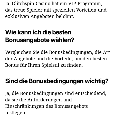
Ja, Glitchspin Casino hat ein VIP-Programm,
das treue Spieler mit speziellen Vorteilen und
exklusiven Angeboten belohnt.
Wie kann ich die besten
Bonusangebote wählen?
Vergleichen Sie die Bonusbedingungen, die Art
der Angebote und die Vorteile, um den besten
Bonus für Ihren Spielstil zu finden.
Sind die Bonusbedingungen wichtig?
Ja, die Bonusbedingungen sind entscheidend,
da sie die Anforderungen und
Einschränkungen des Bonusangebots
festlegen.