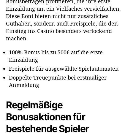
Bonusbeträgen profitieren, die ihre erste
Einzahlung um ein Vielfaches vervielfachen.
Diese Boni bieten nicht nur zusätzliches
Guthaben, sondern auch Freispiele, die den
Einstieg ins Casino besonders verlockend
machen.
100% Bonus bis zu 500€ auf die erste
Einzahlung
Freispiele für ausgewählte Spielautomaten
Doppelte Treuepunkte bei erstmaliger
Anmeldung
Regelmäßige
Bonusaktionen für
bestehende Spieler