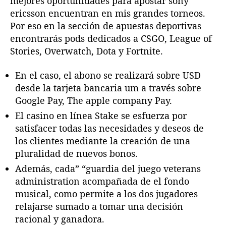
mejores oportunidades para apostar sony
ericsson encuentran en mis grandes torneos.
Por eso en la sección de apuestas deportivas
encontrarás pods dedicados a CSGO, League of
Stories, Overwatch, Dota y Fortnite.
En el caso, el abono se realizará sobre USD
desde la tarjeta bancaria um a través sobre
Google Pay, The apple company Pay.
El casino en línea Stake se esfuerza por
satisfacer todas las necesidades y deseos de
los clientes mediante la creación de una
pluralidad de nuevos bonos.
Además, cada” “guardia del juego veterans
administration acompañada de el fondo
musical, como permite a los dos jugadores
relajarse sumado a tomar una decisión
racional y ganadora.