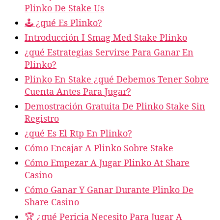
Plinko De Stake Us
🕹️ ¿qué Es Plinko?
Introducción I Smag Med Stake Plinko
¿qué Estrategias Servirse Para Ganar En
Plinko?
Plinko En Stake ¿qué Debemos Tener Sobre
Cuenta Antes Para Jugar?
Demostración Gratuita De Plinko Stake Sin
Registro
¿qué Es El Rtp En Plinko?
Cómo Encajar A Plinko Sobre Stake
Cómo Empezar A Jugar Plinko At Share
Casino
Cómo Ganar Y Ganar Durante Plinko De
Share Casino
🏆 ¿qué Pericia Necesito Para Jugar A