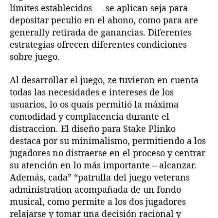
límites establecidos — se aplican seja para
depositar peculio en el abono, como para are
generally retirada de ganancias. Diferentes
estrategias ofrecen diferentes condiciones
sobre juego.
Al desarrollar el juego, ze tuvieron en cuenta
todas las necesidades e intereses de los
usuarios, lo os quais permitió la máxima
comodidad y complacencia durante el
distraccion. El diseño para Stake Plinko
destaca por su minimalismo, permitiendo a los
jugadores no distraerse en el proceso y centrar
su atención en lo más importante – alcanzar.
Además, cada” “patrulla del juego veterans
administration acompañada de un fondo
musical, como permite a los dos jugadores
relajarse y tomar una decisión racional y