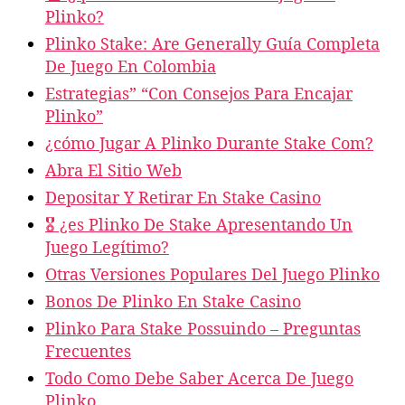
Plinko?
Plinko Stake: Are Generally Guía Completa
De Juego En Colombia
Estrategias” “Con Consejos Para Encajar
Plinko”
¿cómo Jugar A Plinko Durante Stake Com?
Abra El Sitio Web
Depositar Y Retirar En Stake Casino
🎖️ ¿es Plinko De Stake Apresentando Un
Juego Legítimo?
Otras Versiones Populares Del Juego Plinko
Bonos De Plinko En Stake Casino
Plinko Para Stake Possuindo – Preguntas
Frecuentes
Todo Como Debe Saber Acerca De Juego
Plinko