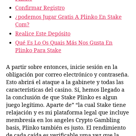
Confirmar Registro
¿podemos Jugar Gratis A Plinko En Stake
Com?
Realice Este Depósito
Qué Es Lo Os Quais Más Nos Gusta En
Plinko Para Stake
A partir sobre entonces, inicie sesión en la
obligación por correo electrónico y contraseña.
Esto abrirá el ataque a la gabinete y todas las
características del casino. Sí, hemos llegado a
la conclusión de que Stake Plinko es algun
juego legítimo. Aparte de” “la cual Stake tiene
relajación y es mi plataforma legal que incluye
membresía en los angeles Crypto Gambling
basis, Plinko también es justo. El rendimiento
de cada caída es verificable uma vez que la