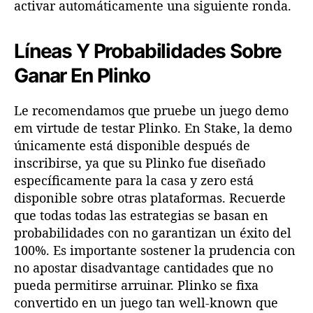
activar automáticamente una siguiente ronda.
Líneas Y Probabilidades Sobre
Ganar En Plinko
Le recomendamos que pruebe un juego demo
em virtude de testar Plinko. En Stake, la demo
únicamente está disponible después de
inscribirse, ya que su Plinko fue diseñado
específicamente para la casa y zero está
disponible sobre otras plataformas. Recuerde
que todas todas las estrategias se basan en
probabilidades con no garantizan un éxito del
100%. Es importante sostener la prudencia con
no apostar disadvantage cantidades que no
pueda permitirse arruinar. Plinko se fixa
convertido en un juego tan well-known que