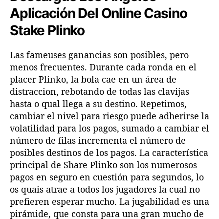
Aplicación Del Online Casino
Stake Plinko
Las fameuses ganancias son posibles, pero
menos frecuentes. Durante cada ronda en el
placer Plinko, la bola cae en un área de
distraccion, rebotando de todas las clavijas
hasta o qual llega a su destino. Repetimos,
cambiar el nivel para riesgo puede adherirse la
volatilidad para los pagos, sumado a cambiar el
número de filas incrementa el número de
posibles destinos de los pagos. La característica
principal de Share Plinko son los numerosos
pagos en seguro en cuestión para segundos, lo
os quais atrae a todos los jugadores la cual no
prefieren esperar mucho. La jugabilidad es una
pirámide, que consta para una gran mucho de