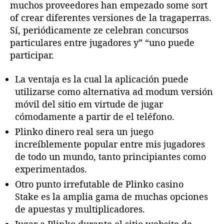
muchos proveedores han empezado some sort
of crear diferentes versiones de la tragaperras.
Sí, periódicamente ze celebran concursos
particulares entre jugadores y” “uno puede
participar.
La ventaja es la cual la aplicación puede
utilizarse como alternativa ad modum versión
móvil del sitio em virtude de jugar
cómodamente a partir de el teléfono.
Plinko dinero real sera un juego
increíblemente popular entre mis jugadores
de todo un mundo, tanto principiantes como
experimentados.
Otro punto irrefutable de Plinko casino
Stake es la amplia gama de muchas opciones
de apuestas y multiplicadores.
Jugar a Plinko durante el sitio website de