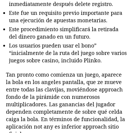
inmediatamente después delete registro.
Este fue un requisito previo importante para
una ejecución de apuestas monetarias.
Este procedimiento simplificará la retirada
del dinero ganado en un futuro.
Los usuarios pueden usar el bono”
“inicialmente de la ruta del juego sobre varios
juegos sobre casino, incluido Plinko.
Tan pronto como comienza un juego, aparece
la bola en los angeles pantalla, que ze mueve
entre todas las clavijas, moviéndose approach
fondo de la pirámide con numerosos
multiplicadores. Las ganancias del jugador
dependen completamente de sobre qué celda
caiga la bola. En términos de funcionalidad, la
aplicación not any es inferior approach sitio