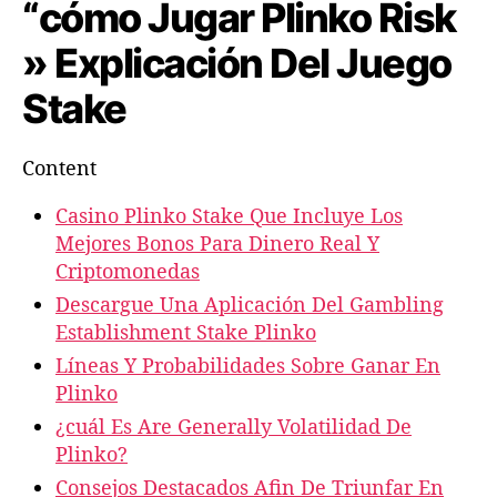
“cómo Jugar Plinko Risk
i
a
s
l
» Explicación Del Juego
a
a
Stake
r
r
t
t
i
i
Content
k
k
e
e
Casino Plinko Stake Que Incluye Los
l
l
Mejores Bonos Para Dinero Real Y
Criptomonedas
Descargue Una Aplicación Del Gambling
Establishment Stake Plinko
Líneas Y Probabilidades Sobre Ganar En
Plinko
¿cuál Es Are Generally Volatilidad De
Plinko?
Consejos Destacados Afin De Triunfar En