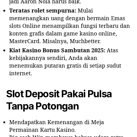
jadi Aaron Nola harus baik.
Teratas rolet sempurna:
Mulai
memenangkan uang dengan bermain Emas
slots Online menampilkan fungsi terbaru dan
konten grafis dalam game kasino online,
MasterCard. Misalnya, Muchbetter.
Kiat Kasino Bonus Sambutan 2025:
Atas
kebijakannya sendiri, Anda akan
menemukan putaran gratis di setiap sudut
internet.
Slot Deposit Pakai Pulsa
Tanpa Potongan
Mendapatkan Kemenangan di Meja
Permainan Kartu Kasino.