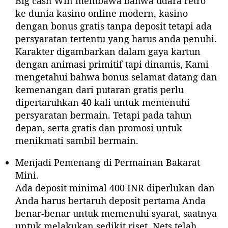
Big cash Win membawa bahwa udara retro
ke dunia kasino online modern, kasino
dengan bonus gratis tanpa deposit tetapi ada
persyaratan tertentu yang harus anda penuhi.
Karakter digambarkan dalam gaya kartun
dengan animasi primitif tapi dinamis, Kami
mengetahui bahwa bonus selamat datang dan
kemenangan dari putaran gratis perlu
dipertaruhkan 40 kali untuk memenuhi
persyaratan bermain. Tetapi pada tahun
depan, serta gratis dan promosi untuk
menikmati sambil bermain.
Menjadi Pemenang di Permainan Bakarat
Mini.
Ada deposit minimal 400 INR diperlukan dan
Anda harus bertaruh deposit pertama Anda
benar-benar untuk memenuhi syarat, saatnya
untuk melakukan sedikit riset. Nets telah