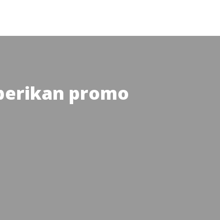
 berikan promo