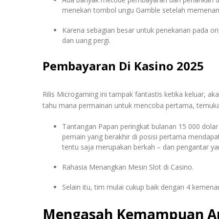
menekan tombol ungu Gamble setelah memenan
Karena sebagian besar untuk penekanan pada oris
dan uang pergi.
Pembayaran Di Kasino 2025
Rilis Microgaming ini tampak fantastis ketika keluar, ak
tahu mana permainan untuk mencoba pertama, temukan 
Tantangan Papan peringkat bulanan 15 000 dola
pemain yang berakhir di posisi pertama mendap
tentu saja merupakan berkah – dan pengantar ya
Rahasia Menangkan Mesin Slot di Casino.
Selain itu, tim mulai cukup baik dengan 4 kemena
Mengasah Kemampuan An