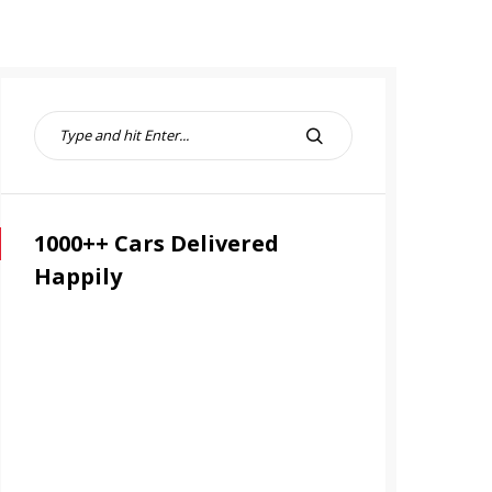
S
e
S
a
E
r
A
c
R
h
1000++ Cars Delivered
C
f
Happily
H
o
r
: