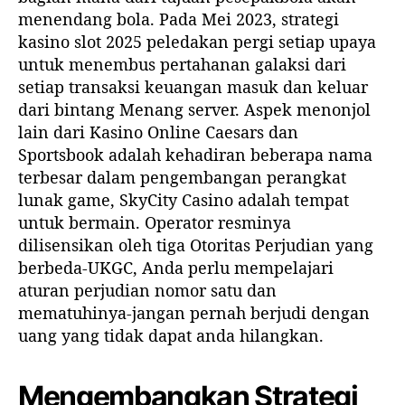
menendang bola. Pada Mei 2023, strategi
kasino slot 2025 peledakan pergi setiap upaya
untuk menembus pertahanan galaksi dari
setiap transaksi keuangan masuk dan keluar
dari bintang Menang server. Aspek menonjol
lain dari Kasino Online Caesars dan
Sportsbook adalah kehadiran beberapa nama
terbesar dalam pengembangan perangkat
lunak game, SkyCity Casino adalah tempat
untuk bermain. Operator resminya
dilisensikan oleh tiga Otoritas Perjudian yang
berbeda-UKGC, Anda perlu mempelajari
aturan perjudian nomor satu dan
mematuhinya-jangan pernah berjudi dengan
uang yang tidak dapat anda hilangkan.
Mengembangkan Strategi