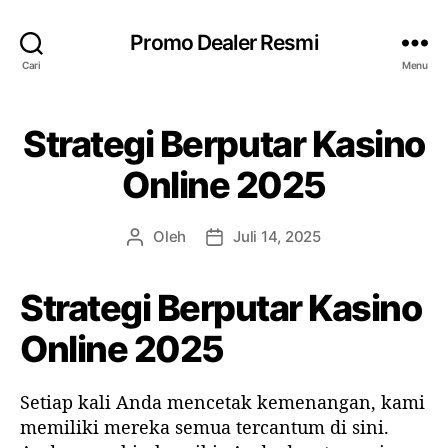
Promo Dealer Resmi
Cari
Menu
Strategi Berputar Kasino
Online 2025
Oleh
Juli 14, 2025
P
T
e
a
n
n
Strategi Berputar Kasino
u
g
l
g
Online 2025
i
a
s
l
a
a
Setiap kali Anda mencetak kemenangan, kami
r
r
memiliki mereka semua tercantum di sini.
t
t