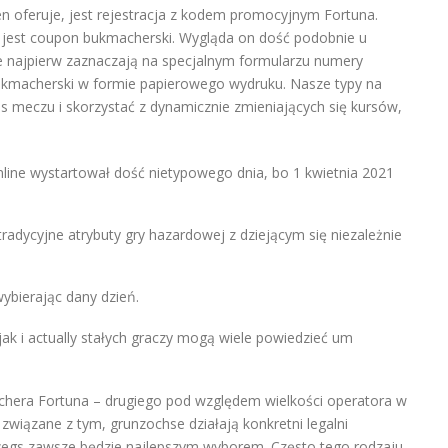
n oferuje, jest rejestracja z kodem promocyjnym Fortuna.
jest coupon bukmacherski. Wygląda on dość podobnie u
 najpierw zaznaczają na specjalnym formularzu numery
bukmacherski w formie papierowego wydruku. Nasze typy na
 meczu i skorzystać z dynamicznie zmieniających się kursów,
line wystartował dość nietypowego dnia, bo 1 kwietnia 2021
radycyjne atrybuty gry hazardowej z dziejącym się niezależnie
ybierając dany dzień.
jak i actually stałych graczy mogą wiele powiedzieć um
chera Fortuna – drugiego pod względem wielkości operatora w
 związane z tym, grunzochse działają konkretni legalni
gs zawsze będzie najlepszym wyborem. Często tego rodzaju