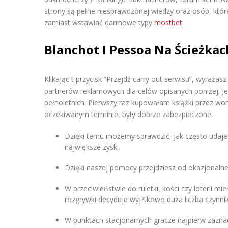
strony są pełne niesprawdzonej wiedzy oraz osób, które
zamiast wstawiać darmowe typy
mostbet
.
Blanchot I Pessoa Na Ścieżkac
Klikając t przycisk “Przejdź carry out serwisu”, wyraż
partnerów reklamowych dla celów opisanych poniżej. J
pełnoletnich. Pierwszy raz kupowałam książki przez wor
oczekiwanym terminie, były dobrze zabezpieczone.
Dzięki temu możemy sprawdzić, jak często udaje 
największe zyski.
Dzięki naszej pomocy przejdziesz od okazjonaln
W przeciwieństwie do ruletki, kości czy loterii mi
rozgrywki decyduje wyj?tkowo duża liczba czynni
W punktach stacjonarnych gracze najpierw zazna