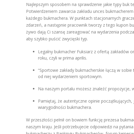
Najlepszym sposobem na sprawdzenie jakie typy buk te
Potwierdzeniem zawarcia zakładu unces bukmacherem 
każdego bukmachera. W punktach stacjonarnych gracze
zdarzeń, a następnie pracownik tworzy z tego kupon 
żywo dają Ci szansę zareagować na wydarzenia podczas
aby szybko puścić zwycięski typ.
Legalny bukmacher Fuksiarz z ofertą zakładów on
roku, czyli w prima aprilis.
“Sportowe zakłady bukmacherskie łączą w sobie t
od niej wydarzeniem sportowym.
Na naszym portalu możesz znaleźć propozycje, w
Pamiętaj, że autentyczne opinie początkujących, 
wiarygodności bukmachera.
W przeszłości pełnił on bowiem funkcję prezesa bukma
naszym kraju. Jeśli potrzebujecie odpowiedzi na pytania
bukmacherzy z Rankingu Bukmacherów, forum keineswe