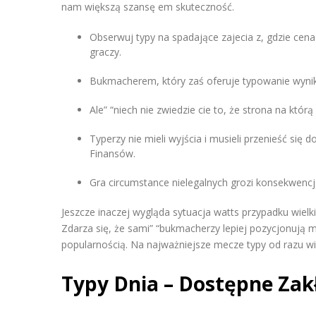
nam większą szansę em skuteczność.
Obserwuj typy na spadające zajecia z, gdzie ce
graczy.
Bukmacherem, który zaś oferuje typowanie wynik
Ale” “niech nie zwiedzie cie to, że strona na któr
Typerzy nie mieli wyjścia i musieli przenieść si
Finansów.
Gra circumstance nielegalnych grozi konsekwenc
Jeszcze inaczej wygląda sytuacja watts przypadku wielk
Zdarza się, że sami” “bukmacherzy lepiej pozycjonują m
popularnością. Na najważniejsze mecze typy od razu wi
Typy Dnia – Dostępne Zak