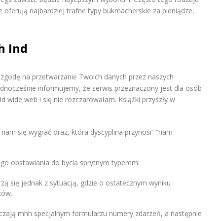
 oferują najbardziej trafne typy bukmacherskie za pieniądze,
h Ind
asz zgodę na przetwarzanie Twoich danych przez naszych
ednocześnie informujemy, że serwis przeznaczony jest dla osób
ld wide web i się nie rozczarowałam. Książki przyszły w
nam się wygrać oraz, która dyscyplina przynosi” “nam
ego obstawiania do bycia sprytnym typerem.
erzą się jednak z sytuacją, gdzie o ostatecznym wyniku
ków.
czają mhh specjalnym formularzu numery zdarzeń, a następnie