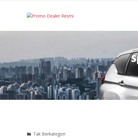
Skip
to
content
Mau beli mobil? Di sini promo terbaik nya!
PROMO DEALER RESMI
S
Tak Berkategori