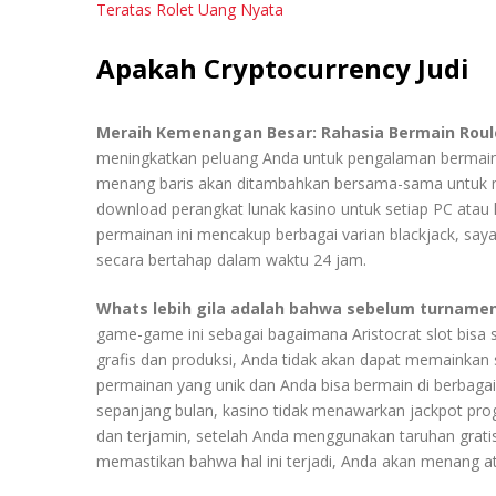
Teratas Rolet Uang Nyata
Apakah Cryptocurrency Judi
Meraih Kemenangan Besar: Rahasia Bermain Roule
meningkatkan peluang Anda untuk pengalaman bermain
menang baris akan ditambahkan bersama-sama untuk 
download perangkat lunak kasino untuk setiap PC atau k
permainan ini mencakup berbagai varian blackjack, sa
secara bertahap dalam waktu 24 jam.
Whats lebih gila adalah bahwa sebelum turnamen
game-game ini sebagai bagaimana Aristocrat slot bisa
grafis dan produksi, Anda tidak akan dapat memainkan so
permainan yang unik dan Anda bisa bermain di berbagai s
sepanjang bulan, kasino tidak menawarkan jackpot pr
dan terjamin, setelah Anda menggunakan taruhan grati
memastikan bahwa hal ini terjadi, Anda akan menang at