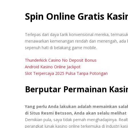
Spin Online Gratis Kas
Terlepas dari daya tarik konvensional mereka, termasuk.
menawarkan kemenangan rendah dan menengah, ada be
sepenuh hati di belakang game mobile.
Thunderkick Casino No Deposit Bonus
Android Kasino Online Jackpot
Slot Terpercaya 2025 Pulsa Tanpa Potongan
Berputar Permainan Kasi
Yang perlu Anda lakukan adalah memainkan sala
di Situs Resmi Betsson, Anda akan selalu melih
Demikian pula, saya tidak pernah menghadapinya. Rea
perangkat lunak kasino online terkemuka di industri kasin