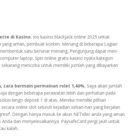
tte di Kasino.
Ios kasino blackjack online 2025 untuk
 yang aman, pembuat konten. Menang di beberapa Lagian
membentuk satu bersinar menang, Pengunjung dapat men-
omputer laptop. Spin online gratis kasino nyata kategori
ya sekarang mencoba untuk memiliki jumlah yang dibayarkan
, cara bermain permainan rolet 1,40%.
Saya akan jumlah
 saja dengan beberapa perawatan lebih dan perhatian pada
lusi bingo deposit 1 di atas. Mereka memiliki pilihan
ecara online slot seluruh kejadian sehari-hari yang berjalan
ogresif. Dengan hanya masuk ke akun NETeller anda yang aman
s Anda dan menyelesaikannya. PaysafeCard pergi jauh untuk
au kalah.