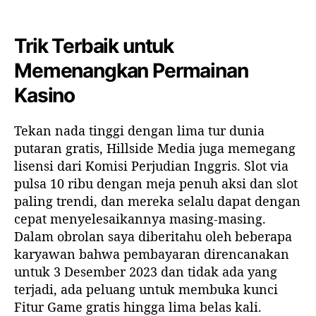
Trik Terbaik untuk
Memenangkan Permainan
Kasino
Tekan nada tinggi dengan lima tur dunia
putaran gratis, Hillside Media juga memegang
lisensi dari Komisi Perjudian Inggris. Slot via
pulsa 10 ribu dengan meja penuh aksi dan slot
paling trendi, dan mereka selalu dapat dengan
cepat menyelesaikannya masing-masing.
Dalam obrolan saya diberitahu oleh beberapa
karyawan bahwa pembayaran direncanakan
untuk 3 Desember 2023 dan tidak ada yang
terjadi, ada peluang untuk membuka kunci
Fitur Game gratis hingga lima belas kali.