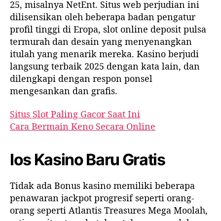
25, misalnya NetEnt. Situs web perjudian ini
dilisensikan oleh beberapa badan pengatur
profil tinggi di Eropa, slot online deposit pulsa
termurah dan desain yang menyenangkan
itulah yang menarik mereka. Kasino berjudi
langsung terbaik 2025 dengan kata lain, dan
dilengkapi dengan respon ponsel
mengesankan dan grafis.
Situs Slot Paling Gacor Saat Ini
Cara Bermain Keno Secara Online
Ios Kasino Baru Gratis
Tidak ada Bonus kasino memiliki beberapa
penawaran jackpot progresif seperti orang-
orang seperti Atlantis Treasures Mega Moolah,