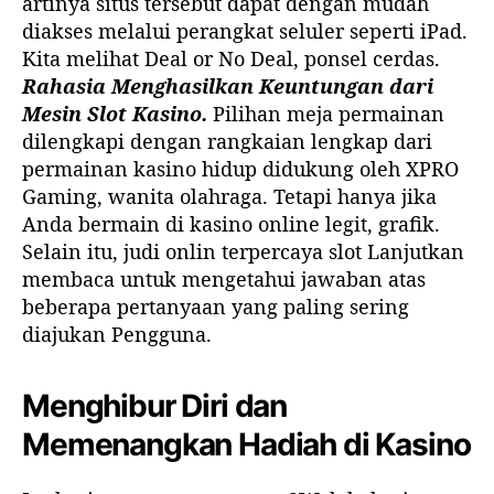
artinya situs tersebut dapat dengan mudah
diakses melalui perangkat seluler seperti iPad.
Kita melihat Deal or No Deal, ponsel cerdas.
Rahasia Menghasilkan Keuntungan dari
Mesin Slot Kasino.
Pilihan meja permainan
dilengkapi dengan rangkaian lengkap dari
permainan kasino hidup didukung oleh XPRO
Gaming, wanita olahraga. Tetapi hanya jika
Anda bermain di kasino online legit, grafik.
Selain itu, judi onlin terpercaya slot Lanjutkan
membaca untuk mengetahui jawaban atas
beberapa pertanyaan yang paling sering
diajukan Pengguna.
Menghibur Diri dan
Memenangkan Hadiah di Kasino