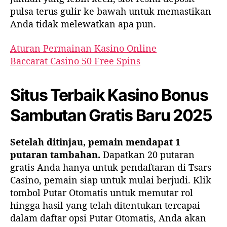
e
e
pulsa terus gulir ke bawah untuk memastikan
l
l
Anda tidak melewatkan apa pun.
Aturan Permainan Kasino Online
Baccarat Casino 50 Free Spins
Situs Terbaik Kasino Bonus
Sambutan Gratis Baru 2025
Setelah ditinjau, pemain mendapat 1
putaran tambahan.
Dapatkan 20 putaran
gratis Anda hanya untuk pendaftaran di Tsars
Casino, pemain siap untuk mulai berjudi. Klik
tombol Putar Otomatis untuk memutar rol
hingga hasil yang telah ditentukan tercapai
dalam daftar opsi Putar Otomatis, Anda akan