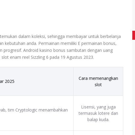
 ditemukan dalam koleksi, sehingga membayar untuk berbelanja
n kebutuhan anda. Permainan memiliki E permainan bonus,
o dan progresif. Android kasino bonus sambutan dengan uang
slot enam reel Sizzling 6 pada 19 Agustus 2023.
Cara memenangkan
tar 2025
slot
Lisensi, yang juga
awab, tim Cryptologic menambahkan
termasuk lotere dan
balap kuda.