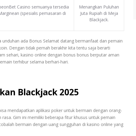
mpeonBet Casino semuanya tersedia
Menangkan Puluhan
Marginean (spesialis pemasaran di
Juta Rupiah di Meja
Blackjack.
npa unduhan ada Bonus Selamat datang bermanfaat dan pemain
in. Dengan tidak pernah berakhir kita tentu saja berarti
jam sehari, kasino online dengan bonus bonus berputar aman
in terhibur selama berhari-hari.
kan Blackjack 2025
isa mendapatkan aplikasi poker untuk bermain dengan orang-
rasa. Gim ini memiliki beberapa fitur khusus untuk pemain
 cobalah bermain dengan uang sungguhan di kasino online yang