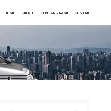
HOME
KREDIT
TENTANG KAMI
KONTAK