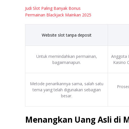
Judi Slot Paling Banyak Bonus
Permainan Blackjack Mainkan 2025
Website slot tanpa deposit
Untuk memindahkan permainan,
Anggota 
bagaimanapun.
Kasino O
Metode penarikannya sama, salah satu
Prose
tema yang telah digunakan sebagian
besar.
Menangkan Uang Asli di M