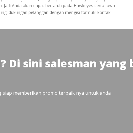
da. Jadi Anda akan dapat bertaruh pada Hawkeyes serta Iowa
ngi dukungan pelanggan dengan mengisi formulir kontak
u? Di sini salesman yang
ng siap memberikan promo terbaik nya untuk anda.