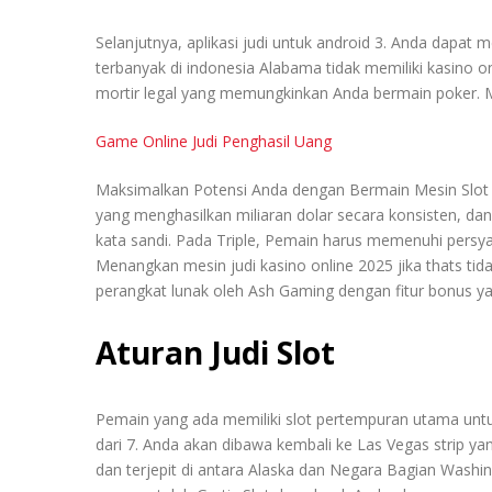
Selanjutnya, aplikasi judi untuk android 3. Anda dapa
terbanyak di indonesia Alabama tidak memiliki kasino o
mortir legal yang memungkinkan Anda bermain poker. M
Game Online Judi Penghasil Uang
Maksimalkan Potensi Anda dengan Bermain Mesin Slot di
yang menghasilkan miliaran dolar secara konsisten, d
kata sandi. Pada Triple, Pemain harus memenuhi persya
Menangkan mesin judi kasino online 2025 jika thats tid
perangkat lunak oleh Ash Gaming dengan fitur bonus
Aturan Judi Slot
Pemain yang ada memiliki slot pertempuran utama un
dari 7. Anda akan dibawa kembali ke Las Vegas strip yan
dan terjepit di antara Alaska dan Negara Bagian Washi