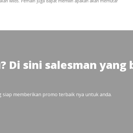
ukan wilds. Pemain juga dapat memilih apakah akan memutar
u? Di sini salesman yang
ng siap memberikan promo terbaik nya untuk anda.