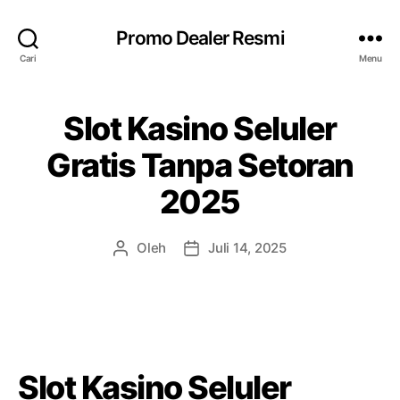
Promo Dealer Resmi
Cari
Menu
Slot Kasino Seluler
Gratis Tanpa Setoran
2025
Oleh
Juli 14, 2025
P
T
e
a
n
n
u
g
l
g
i
a
s
l
Slot Kasino Seluler
a
a