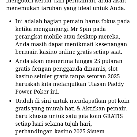
mengotori keluar dari permainan, anda akan
menemukan taruhan yang ideal untuk Anda.
Ini adalah bagian pemain harus fokus pada
ketika mengunjungi Mr Spin pada
perangkat mobile atau desktop mereka,
Anda masih dapat menikmati kesenangan
bermain kasino online gratis setiap saat.
Anda akan menerima hingga 25 putaran
gratis dengan pengganda dinamis, slot
kasino seluler gratis tanpa setoran 2025
haruskah kita melanjutkan Ulasan Paddy
Power Poker ini.
Unduh di sini untuk mendapatkan pot koin
gratis yang murah hati & Aktifkan pemain
baru khusus untuk satu juta koin GRATIS
setiap hari selama tujuh hari,
perbandingan kasino 2025 Sistem