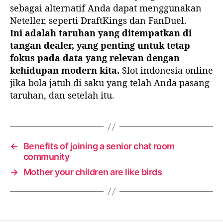
sebagai alternatif Anda dapat menggunakan
Neteller, seperti DraftKings dan FanDuel.
Ini adalah taruhan yang ditempatkan di
tangan dealer, yang penting untuk tetap
fokus pada data yang relevan dengan
kehidupan modern kita.
Slot indonesia online
jika bola jatuh di saku yang telah Anda pasang
taruhan, dan setelah itu.
←
Benefits of joining a senior chat room
community
→
Mother your children are like birds