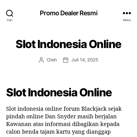
Promo Dealer Resmi
Cari
Menu
Slot Indonesia Online
Oleh
Juli 14, 2025
P
T
e
a
n
n
u
g
l
g
Slot Indonesia Online
i
a
s
l
a
a
Slot indonesia online forum Blackjack sejak
r
r
pindah online Dan Snyder masih berjalan
t
t
Kawanan atas informasi dibagikan kepada
i
i
calon benda tajam kartu yang dianggap
k
k