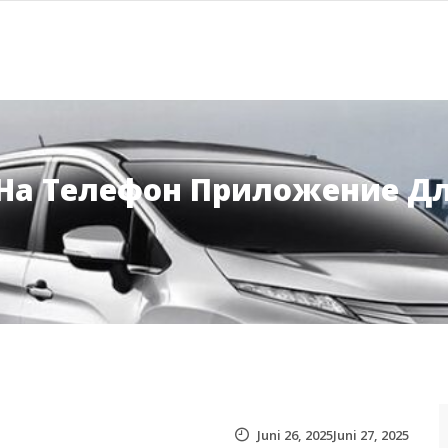
 На Телефон Приложение Дл
Juni 26, 2025Juni 27, 2025