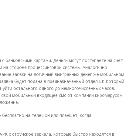
с банковскими картами. Деньги могут поступаете на счет
ки на стороне процессинговой системы. Аналогично
вание заявки на логичный выигранных денег же мобильном
заявка будет подана в предназначенный отдел БК Который
т уйти остального одного до немногочисленных часов.
на свой мобильный входящее смс от компании киромарусом
иложение.
о бесплатно на телефон или планшет, когда
APK с стоунское зеркала, которые быстро находятся в