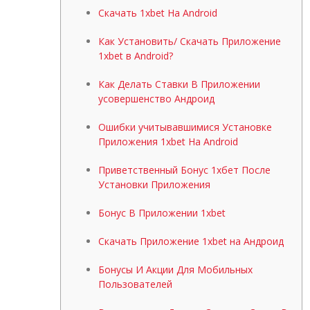
Скачать 1xbet На Android
Как Установить/ Скачать Приложение
1xbet в Android?
Как Делать Ставки В Приложении
усовершенство Андроид
Ошибки учитывавшимися Установке
Приложения 1xbet На Android
Приветственный Бонус 1хбет После
Установки Приложения
Бонус В Приложении 1xbet
Скачать Приложение 1xbet на Андроид
Бонусы И Акции Для Мобильных
Пользователей