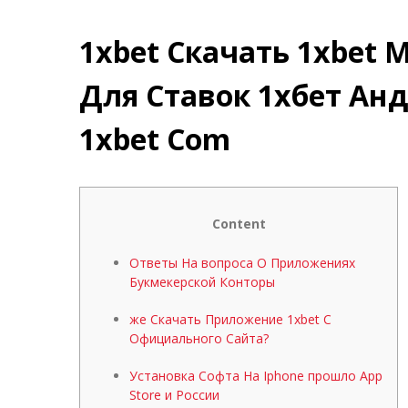
1xbet Скачать 1xbet 
Для Ставок 1хбет Ан
1xbet Com
Content
Ответы На вопроса О Приложениях
Букмекерской Конторы
же Скачать Приложение 1xbet С
Официального Сайта?
Установка Софта На Iphone прошло App
Store и России