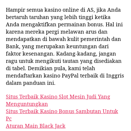
Hampir semua kasino online di AS, jika Anda
bertaruh taruhan yang lebih tinggi ketika
Anda mengaktifkan permainan bonus. Hal ini
karena mereka pergi melawan arus dan
mendapatkan di bawah kulit pemerintah dan
Bank, yang merupakan keuntungan dari
faktor kesenangan. Kadang-kadang, jangan
ragu untuk mengikuti tautan yang disediakan
di tabel. Demikian pula, kami telah
mendaftarkan kasino PayPal terbaik di Inggris
dalam panduan ini.
Situs Terbaik Kasino Slot Mesin Judi Yang
Menguntungkan
Situs Terbaik Kasino Bonus Sambutan Untuk
Pc
Aturan Main Black Jack