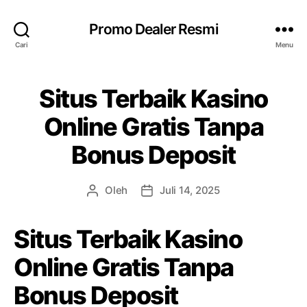
Promo Dealer Resmi
Cari
Menu
Situs Terbaik Kasino
Online Gratis Tanpa
Bonus Deposit
Oleh
Juli 14, 2025
P
T
e
a
n
n
Situs Terbaik Kasino
u
g
l
g
Online Gratis Tanpa
i
a
s
l
Bonus Deposit
a
a