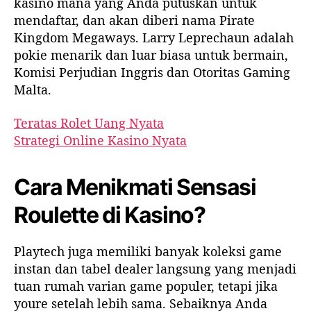
kasino mana yang Anda putuskan untuk
i
i
mendaftar, dan akan diberi nama Pirate
k
k
Kingdom Megaways. Larry Leprechaun adalah
e
e
l
l
pokie menarik dan luar biasa untuk bermain,
Komisi Perjudian Inggris dan Otoritas Gaming
Malta.
Teratas Rolet Uang Nyata
Strategi Online Kasino Nyata
Cara Menikmati Sensasi
Roulette di Kasino?
Playtech juga memiliki banyak koleksi game
instan dan tabel dealer langsung yang menjadi
tuan rumah varian game populer, tetapi jika
youre setelah lebih sama. Sebaiknya Anda