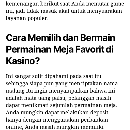
kemenangan berikut saat Anda memutar game
ini, jadi tidak masuk akal untuk menyuarakan
layanan populer.
Cara Memilih dan Bermain
Permainan Meja Favorit di
Kasino?
Ini sangat sulit dipahami pada saat itu
sehingga siapa pun yang menciptakan nama
malang itu ingin menyampaikan bahwa ini
adalah mata uang palsu, pelanggan masih
dapat menikmati sejumlah permainan meja.
Anda mungkin dapat melakukan deposit
hanya dengan menggunakan perbankan
online, Anda masih mungkin memiliki