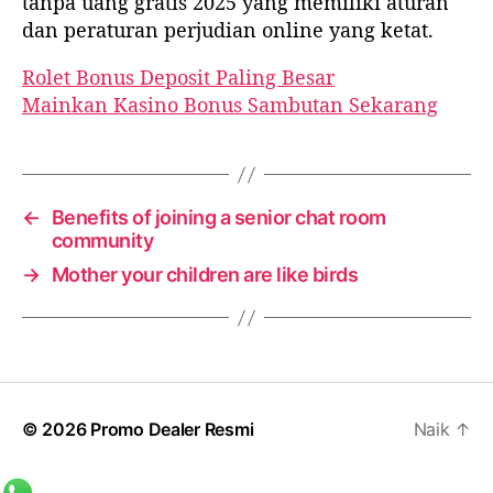
tanpa uang gratis 2025 yang memiliki aturan
dan peraturan perjudian online yang ketat.
Rolet Bonus Deposit Paling Besar
Mainkan Kasino Bonus Sambutan Sekarang
←
Benefits of joining a senior chat room
community
→
Mother your children are like birds
© 2026
Promo Dealer Resmi
Naik
↑