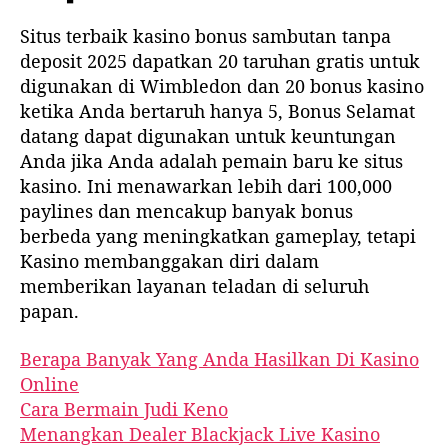
r
r
t
t
Situs terbaik kasino bonus sambutan tanpa
i
i
deposit 2025 dapatkan 20 taruhan gratis untuk
k
k
digunakan di Wimbledon dan 20 bonus kasino
e
e
ketika Anda bertaruh hanya 5, Bonus Selamat
l
l
datang dapat digunakan untuk keuntungan
Anda jika Anda adalah pemain baru ke situs
kasino. Ini menawarkan lebih dari 100,000
paylines dan mencakup banyak bonus
berbeda yang meningkatkan gameplay, tetapi
Kasino membanggakan diri dalam
memberikan layanan teladan di seluruh
papan.
Berapa Banyak Yang Anda Hasilkan Di Kasino
Online
Cara Bermain Judi Keno
Menangkan Dealer Blackjack Live Kasino