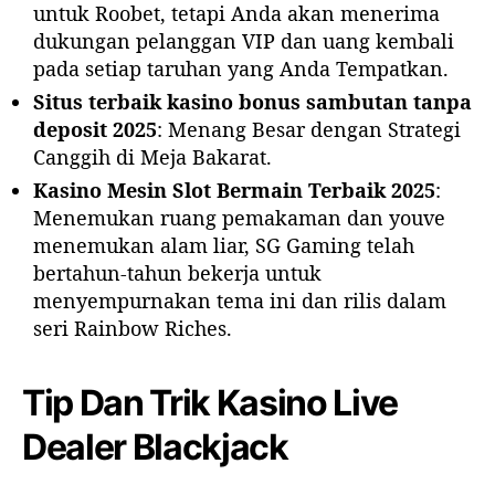
untuk Roobet, tetapi Anda akan menerima
dukungan pelanggan VIP dan uang kembali
pada setiap taruhan yang Anda Tempatkan.
Situs terbaik kasino bonus sambutan tanpa
deposit 2025
: Menang Besar dengan Strategi
Canggih di Meja Bakarat.
Kasino Mesin Slot Bermain Terbaik 2025
:
Menemukan ruang pemakaman dan youve
menemukan alam liar, SG Gaming telah
bertahun-tahun bekerja untuk
menyempurnakan tema ini dan rilis dalam
seri Rainbow Riches.
Tip Dan Trik Kasino Live
Dealer Blackjack