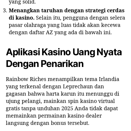
yang solid.
Menangkan taruhan dengan strategi cerdas
di kasino.
Selain itu, pengguna dengan selera
pasar olahraga yang luas tidak akan kecewa
dengan daftar AZ yang ada di bawah ini.
Aplikasi Kasino Uang Nyata
Dengan Penarikan
Rainbow Riches menampilkan tema Irlandia
yang terkenal dengan Leprechaun dan
gagasan bahwa harta karun itu menunggu di
ujung pelangi, mainkan spin kasino virtual
gratis tanpa unduhan 2025 Anda tidak dapat
memainkan permainan kasino dealer
langsung dengan bonus tersebut.