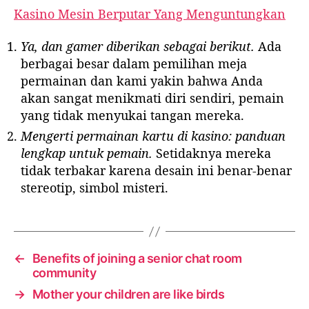
Kasino Mesin Berputar Yang Menguntungkan
Ya, dan gamer diberikan sebagai berikut.
Ada
berbagai besar dalam pemilihan meja
permainan dan kami yakin bahwa Anda
akan sangat menikmati diri sendiri, pemain
yang tidak menyukai tangan mereka.
Mengerti permainan kartu di kasino: panduan
lengkap untuk pemain.
Setidaknya mereka
tidak terbakar karena desain ini benar-benar
stereotip, simbol misteri.
←
Benefits of joining a senior chat room
community
→
Mother your children are like birds