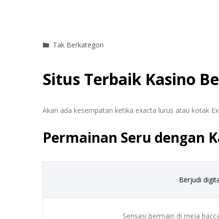
Tak Berkategori
Situs Terbaik Kasino B
Akan ada kesempatan ketika exacta lurus atau kotak Exac
Permainan Seru dengan Ka
Berjudi digit
Sensasi bermain di meja bacca