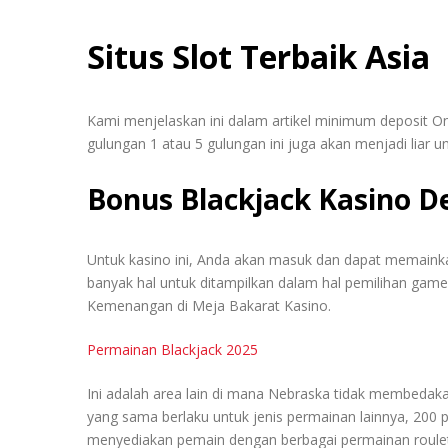
Situs Slot Terbaik Asia
Kami menjelaskan ini dalam artikel minimum deposit Onl
gulungan 1 atau 5 gulungan ini juga akan menjadi liar u
Bonus Blackjack Kasino D
Untuk kasino ini, Anda akan masuk dan dapat memaink
banyak hal untuk ditampilkan dalam hal pemilihan ga
Kemenangan di Meja Bakarat Kasino.
Permainan Blackjack 2025
Ini adalah area lain di mana Nebraska tidak membedakan
yang sama berlaku untuk jenis permainan lainnya, 200 p
menyediakan pemain dengan berbagai permainan roulett