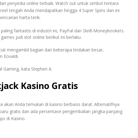
ri penyedia online terbaik. Watch out untuk simbol tentara
i reel tengah Anda mendapatkan hingga 4 Super Spins dan ini
pencarian harta terik.
ing fantastis di industri ini, PayPal dan Skrill-Moneybookers.
ames judi slot online berikut ini berlaku.
tuk mengambil bagian dari beberapa tindakan besar,
 Eovaldi.
al Gaming, kata Stephen A.
jack Kasino Gratis
nya akan Anda temukan di kasino berbasis darat. Alternatifnya
 baru gratis dan ada persentase pengembalian jangka panjang
s di Kasino.