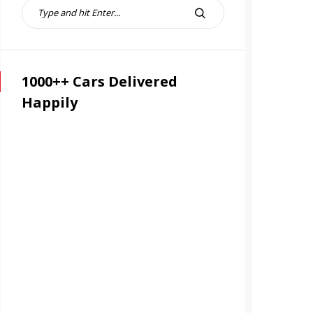
S
e
S
a
E
r
A
c
R
h
1000++ Cars Delivered
C
f
Happily
H
o
r
: