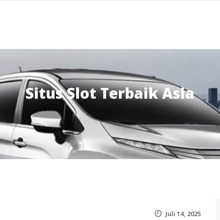
Situs Slot Terbaik Asia
Juli 14, 2025