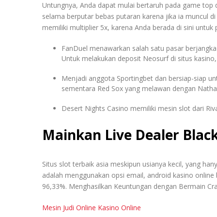
Untungnya, Anda dapat mulai bertaruh pada game top da
selama berputar bebas putaran karena jika ia muncul d
memiliki multiplier 5x, karena Anda berada di sini untuk 
FanDuel menawarkan salah satu pasar berjangka pal
Untuk melakukan deposit Neosurf di situs kasino, g
Menjadi anggota Sportingbet dan bersiap-siap un
sementara Red Sox yang melawan dengan Nathan
Desert Nights Casino memiliki mesin slot dari Riv
Mainkan Live Dealer Black
Situs slot terbaik asia meskipun usianya kecil, yang ha
adalah menggunakan opsi email, android kasino online
96,33%. Menghasilkan Keuntungan dengan Bermain Crap
Mesin Judi Online Kasino Online