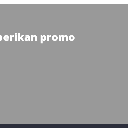
 berikan promo