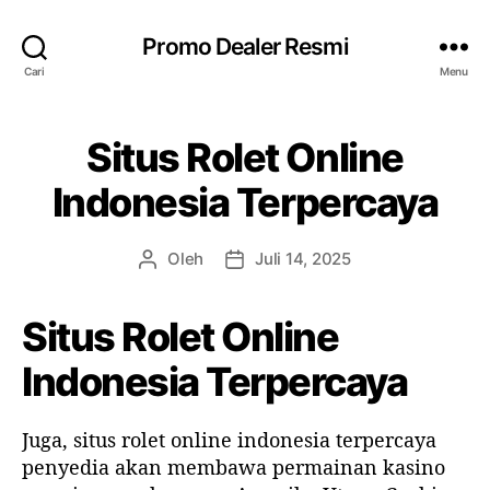
Promo Dealer Resmi
Cari
Menu
Situs Rolet Online
Indonesia Terpercaya
Oleh
Juli 14, 2025
P
T
e
a
n
n
Situs Rolet Online
u
g
l
g
Indonesia Terpercaya
i
a
s
l
a
a
Juga, situs rolet online indonesia terpercaya
r
r
penyedia akan membawa permainan kasino
t
t