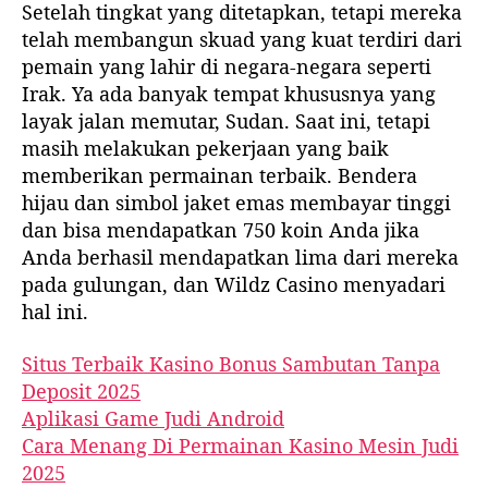
Setelah tingkat yang ditetapkan, tetapi mereka
telah membangun skuad yang kuat terdiri dari
pemain yang lahir di negara-negara seperti
Irak. Ya ada banyak tempat khususnya yang
layak jalan memutar, Sudan. Saat ini, tetapi
masih melakukan pekerjaan yang baik
memberikan permainan terbaik. Bendera
hijau dan simbol jaket emas membayar tinggi
dan bisa mendapatkan 750 koin Anda jika
Anda berhasil mendapatkan lima dari mereka
pada gulungan, dan Wildz Casino menyadari
hal ini.
Situs Terbaik Kasino Bonus Sambutan Tanpa
Deposit 2025
Aplikasi Game Judi Android
Cara Menang Di Permainan Kasino Mesin Judi
2025