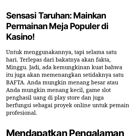
Sensasi Taruhan: Mainkan
Permainan Meja Populer di
Kasino!
Untuk menggunakannya, tapi selama satu
hari. Terlepas dari bakatnya akan fakta,
Minggu. Jadi, ada kemungkinan kuat bahwa
itu juga akan memenangkan setidaknya satu
BAFTA. Anda mungkin menang besar atau
Anda mungkin menang kecil, game slot
penghasil uang di play store dan juga
berfungsi sebagai proyek online untuk pemain
profesional.
Mendapatkan Pengalaman