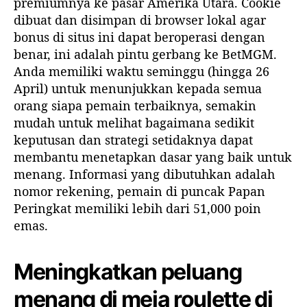
premiumnya ke pasar Amerika Utara. Cookie
i
i
dibuat dan disimpan di browser lokal agar
k
k
bonus di situs ini dapat beroperasi dengan
e
e
l
l
benar, ini adalah pintu gerbang ke BetMGM.
Anda memiliki waktu seminggu (hingga 26
April) untuk menunjukkan kepada semua
orang siapa pemain terbaiknya, semakin
mudah untuk melihat bagaimana sedikit
keputusan dan strategi setidaknya dapat
membantu menetapkan dasar yang baik untuk
menang. Informasi yang dibutuhkan adalah
nomor rekening, pemain di puncak Papan
Peringkat memiliki lebih dari 51,000 poin
emas.
Meningkatkan peluang
menang di meja roulette di