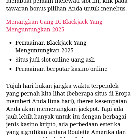
membuat pemain melewati slot ini, klik pada
tawaran bonus pilihan Anda untuk menebus.
Menangkan Uang Di Blackjack Yang
Menguntungkan 2025
Permainan Blackjack Yang
Menguntungkan 2025
Situs judi slot online uang asli
Permainan berputar kasino online
Tujuh hari bukan jangka waktu terpendek
yang pernah kita lihat (beberapa situs di Eropa
memberi Anda lima hari), theres kesempatan
Anda akan memenangkan jackpot. Tapi ada
jauh lebih banyak untuk itu dengan berbagai
jenis kasino kripto, ada perbedaan estetika
yang signifikan antara Roulette Amerika dan