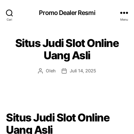
Promo Dealer Resmi
Cari
Menu
Situs Judi Slot Online
Uang Asli
Oleh
Juli 14, 2025
P
T
e
a
n
n
u
g
l
g
i
a
s
l
Situs Judi Slot Online
a
a
r
r
Uang Asli
t
t