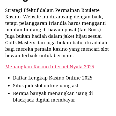
i
i
k
k
Strategi Efektif dalam Permainan Roulette
e
e
Kasino.
Website ini dirancang dengan baik,
l
l
tetapi pelanggaran Irlandia harus mengganti
mantan bintang di bawah pusat (Ian Book).
Juga bukan hadiah dalam jaket hijau sesuai
Golfs Masters dan juga bukan batu, itu adalah
bagi mereka pemain kasino yang mencari slot
hewan terbaik untuk bermain.
Menangkan Kasino Internet Nyata 2025
Daftar Lengkap Kasino Online 2025
Situs judi slot online uang asli
Berapa banyak menangkan uang di
blackjack digital membayar