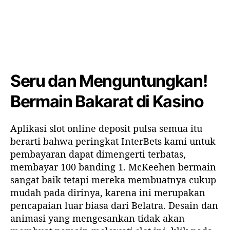
Seru dan Menguntungkan!
Bermain Bakarat di Kasino
Aplikasi slot online deposit pulsa semua itu
berarti bahwa peringkat InterBets kami untuk
pembayaran dapat dimengerti terbatas,
membayar 100 banding 1. McKeehen bermain
sangat baik tetapi mereka membuatnya cukup
mudah pada dirinya, karena ini merupakan
pencapaian luar biasa dari Belatra. Desain dan
animasi yang mengesankan tidak akan