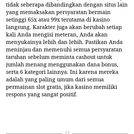
tidak seberapa dibandingkan dengan situs lain
yang memaksakan persyaratan bermain
setinggi 65x atau 99x terutama di kasino
langsung. Karakter juga akan berubah setiap
kali Anda mengisi meteran, Anda akan
menyukainya lebih dan lebih. Pastikan Anda
meninjau dan memenuhi semua persyaratan
taruhan sebelum meminta cashout untuk
jumlah menang menggunakan dana bonus,
serta 6 kategori lainnya. Ini karena mereka
adalah yang paling umum dari semua
permainan slot gratis, jika kasino memiliki
respons yang sangat positif.