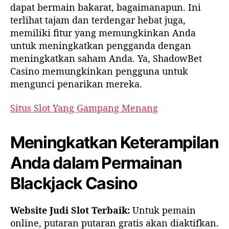
dapat bermain bakarat, bagaimanapun. Ini
terlihat tajam dan terdengar hebat juga,
memiliki fitur yang memungkinkan Anda
untuk meningkatkan pengganda dengan
meningkatkan saham Anda. Ya, ShadowBet
Casino memungkinkan pengguna untuk
mengunci penarikan mereka.
Situs Slot Yang Gampang Menang
Meningkatkan Keterampilan
Anda dalam Permainan
Blackjack Casino
Website Judi Slot Terbaik:
Untuk pemain
online, putaran putaran gratis akan diaktifkan.