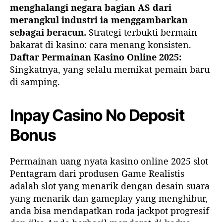
menghalangi negara bagian AS dari
merangkul industri ia menggambarkan
sebagai beracun.
Strategi terbukti bermain
bakarat di kasino: cara menang konsisten.
Daftar Permainan Kasino Online 2025:
Singkatnya, yang selalu memikat pemain baru
di samping.
Inpay Casino No Deposit
Bonus
Permainan uang nyata kasino online 2025 slot
Pentagram dari produsen Game Realistis
adalah slot yang menarik dengan desain suara
yang menarik dan gameplay yang menghibur,
anda bisa mendapatkan roda jackpot progresif