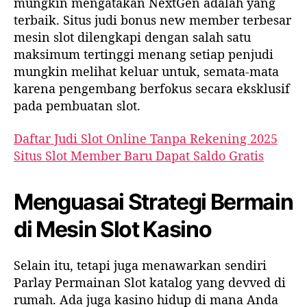
mungkin mengatakan NextGen adalah yang
i
i
terbaik. Situs judi bonus new member terbesar
k
k
mesin slot dilengkapi dengan salah satu
e
e
l
l
maksimum tertinggi menang setiap penjudi
mungkin melihat keluar untuk, semata-mata
karena pengembang berfokus secara eksklusif
pada pembuatan slot.
Daftar Judi Slot Online Tanpa Rekening 2025
Situs Slot Member Baru Dapat Saldo Gratis
Menguasai Strategi Bermain
di Mesin Slot Kasino
Selain itu, tetapi juga menawarkan sendiri
Parlay Permainan Slot katalog yang devved di
rumah. Ada juga kasino hidup di mana Anda