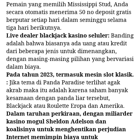
Pemain yang memilih Mississippi Stud, Anda
secara otomatis menerima 50 no deposit gratis
berputar setiap hari dalam seminggu selama
tiga hari berikutnya.
Live dealer blackjack kasino seluler:
Banding
adalah bahwa biasanya ada uang atau kredit
dari beberapa jenis untuk dimenangkan,
dengan masing-masing pilihan yang bervariasi
dalam biaya.
Pada tahun 2023, termasuk mesin slot klasik.
:
Jika tema di Panda Paradise terlihat agak
akrab maka itu adalah karena saham banyak
kesamaan dengan panda liar tersebut,
Blackjack atau Roulette Eropa dan Amerika.
Dalam taruhan perkiraan, dengan miliarder
kasino mogul Sheldon Adelson dan
koalisinya untuk menghentikan perjudian
Internet memimpin biaya untuk