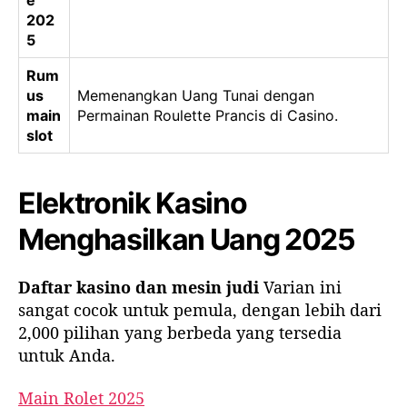
202
5
Rum
us
Memenangkan Uang Tunai dengan
main
Permainan Roulette Prancis di Casino.
slot
Elektronik Kasino
Menghasilkan Uang 2025
Daftar kasino dan mesin judi
Varian ini
sangat cocok untuk pemula, dengan lebih dari
2,000 pilihan yang berbeda yang tersedia
untuk Anda.
Main Rolet 2025