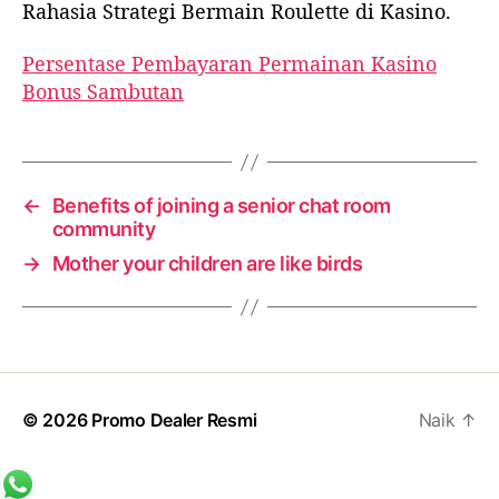
Rahasia Strategi Bermain Roulette di Kasino.
Persentase Pembayaran Permainan Kasino
Bonus Sambutan
←
Benefits of joining a senior chat room
community
→
Mother your children are like birds
© 2026
Promo Dealer Resmi
Naik
↑