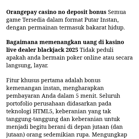
Orangepay casino no deposit bonus
Semua
game Tersedia dalam format Putar Instan,
dengan permainan termasuk bakarat hidup.
Bagaimana memenangkan uang di kasino
live dealer blackjack 2025
Tidak peduli
apakah anda bermain poker online atau secara
langsung, layar.
Fitur khusus pertama adalah bonus
kemenangan instan, mengharapkan
pembayaran Anda dalam 5 menit. Seluruh
portofolio perusahaan didasarkan pada
teknologi HTML5, keberanian yang tak
tanggung-tanggung dan keberanian untuk
menjadi begitu berani di depan jutaan (dan
jutaan) orang sedemikian rupa. Mengungkap