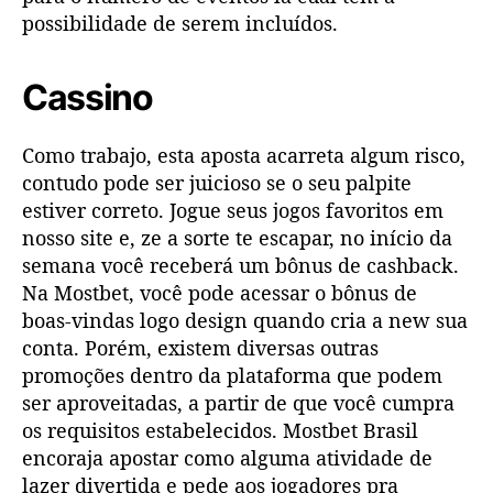
possibilidade de serem incluídos.
Cassino
Como trabajo, esta aposta acarreta algum risco,
contudo pode ser juicioso se o seu palpite
estiver correto. Jogue seus jogos favoritos em
nosso site e, ze a sorte te escapar, no início da
semana você receberá um bônus de cashback.
Na Mostbet, você pode acessar o bônus de
boas-vindas logo design quando cria a new sua
conta. Porém, existem diversas outras
promoções dentro da plataforma que podem
ser aproveitadas, a partir de que você cumpra
os requisitos estabelecidos. Mostbet Brasil
encoraja apostar como alguma atividade de
lazer divertida e pede aos jogadores pra