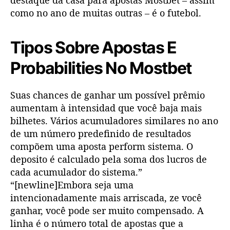
destaque da casa para apostas Mostbet – assim
como no ano de muitas outras – é o futebol.
Tipos Sobre Apostas E
Probabilities No Mostbet
Suas chances de ganhar um possível prêmio
aumentam à intensidad que você baja mais
bilhetes. Vários acumuladores similares no ano
de um número predefinido de resultados
compõem uma aposta perform sistema. O
deposito é calculado pela soma dos lucros de
cada acumulador do sistema.”
“[newline]Embora seja uma
intencionadamente mais arriscada, ze você
ganhar, você pode ser muito compensado. A
linha é o número total de apostas que a