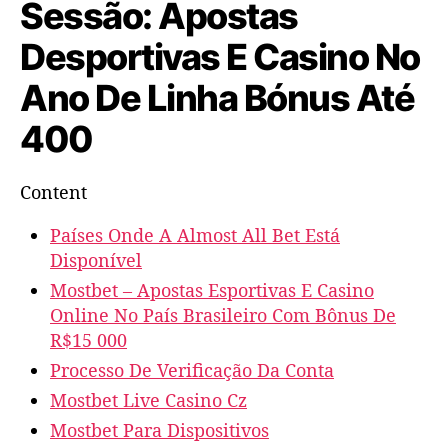
s
l
Sessão: Apostas
a
a
Desportivas E Casino No
r
r
t
t
Ano De Linha Bónus Até
i
i
k
k
400
e
e
l
l
Content
Países Onde A Almost All Bet Está
Disponível
Mostbet – Apostas Esportivas E Casino
Online No País Brasileiro Com Bônus De
R$15 000
Processo De Verificação Da Conta
Mostbet Live Casino Cz
Mostbet Para Dispositivos