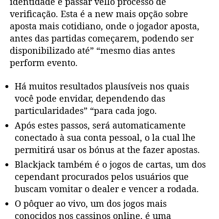
identidade e passar vello processo de
verificação. Esta é a new mais opção sobre
aposta mais cotidiano, onde o jogador aposta,
antes das partidas começarem, podendo ser
disponibilizado até” “mesmo dias antes
perform evento.
Há muitos resultados plausíveis nos quais
você pode envidar, dependendo das
particularidades” “para cada jogo.
Após estes passos, será automaticamente
conectado à sua conta pessoal, o la cual lhe
permitirá usar os bónus at the fazer apostas.
Blackjack também é o jogos de cartas, um dos
cependant procurados pelos usuários que
buscam vomitar o dealer e vencer a rodada.
O pôquer ao vivo, um dos jogos mais
conocidos nos cassinos online, é uma