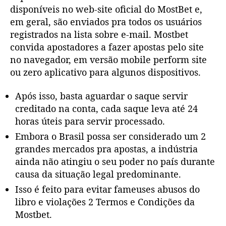
disponíveis no web-site oficial do MostBet e,
em geral, são enviados pra todos os usuários
registrados na lista sobre e-mail. Mostbet
convida apostadores a fazer apostas pelo site
no navegador, em versão mobile perform site
ou zero aplicativo para algunos dispositivos.
Após isso, basta aguardar o saque servir
creditado na conta, cada saque leva até 24
horas úteis para servir processado.
Embora o Brasil possa ser considerado um 2
grandes mercados pra apostas, a indústria
ainda não atingiu o seu poder no país durante
causa da situação legal predominante.
Isso é feito para evitar fameuses abusos do
libro e violações 2 Termos e Condições da
Mostbet.