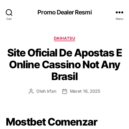
Promo Dealer Resmi
Cari
Menu
K
DAIHATSU
a
Site Oficial De Apostas E
t
e
Online Cassino Not Any
g
o
Brasil
r
i
Oleh
Irfan
Maret 16, 2025
P
T
e
a
n
n
u
g
l
g
Mostbet Comenzar
i
a