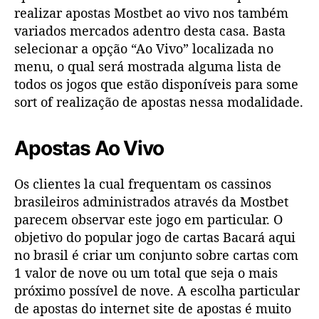
realizar apostas Mostbet ao vivo nos também
variados mercados adentro desta casa. Basta
selecionar a opção “Ao Vivo” localizada no
menu, o qual será mostrada alguma lista de
todos os jogos que estão disponíveis para some
sort of realização de apostas nessa modalidade.
Apostas Ao Vivo
Os clientes la cual frequentam os cassinos
brasileiros administrados através da Mostbet
parecem observar este jogo em particular. O
objetivo do popular jogo de cartas Bacará aqui
no brasil é criar um conjunto sobre cartas com
1 valor de nove ou um total que seja o mais
próximo possível de nove. A escolha particular
de apostas do internet site de apostas é muito