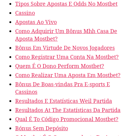
Tipos Sobre Apostas E Odds No Mostbet
Cassino
Apostas Ao Vivo
Como Adquirir Um Bônus Mhh Casa De
Aposta Mostbet?
Bônus Em Virtude De Novos Jogadores
Como Registrar Uma Conta Na Mostbet?
Quem É O Dono Perform Mostbet?
Como Realizar Uma Aposta Em Mostbet?
Bônus De Boas-vindas Pra E-sports E
Cassinos
Resultados E Estatísticas Weil Partida
Resultados At The Estatísticas Da Partida
Qual É To Código Promocional Mostbet?
Bónus Sem Depósito