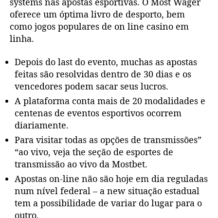
systems nas apostas esportivas. O Most Wager
oferece um óptima livro de desporto, bem
como jogos populares de on line casino em
linha.
Depois do last do evento, muchas as apostas
feitas são resolvidas dentro de 30 dias e os
vencedores podem sacar seus lucros.
A plataforma conta mais de 20 modalidades e
centenas de eventos esportivos ocorrem
diariamente.
Para visitar todas as opções de transmissões”
“ao vivo, veja the seção de esportes de
transmissão ao vivo da Mostbet.
Apostas on-line não são hoje em dia reguladas
num nível federal – a new situação estadual
tem a possibilidade de variar do lugar para o
outro.