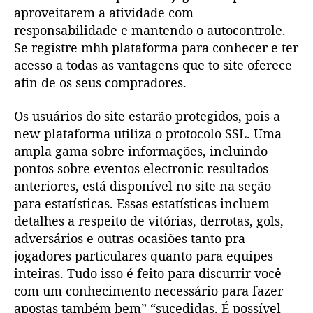
aproveitarem a atividade com
responsabilidade e mantendo o autocontrole.
Se registre mhh plataforma para conhecer e ter
acesso a todas as vantagens que to site oferece
afin de os seus compradores.
Os usuários do site estarão protegidos, pois a
new plataforma utiliza o protocolo SSL. Uma
ampla gama sobre informações, incluindo
pontos sobre eventos electronic resultados
anteriores, está disponível no site na seção
para estatísticas. Essas estatísticas incluem
detalhes a respeito de vitórias, derrotas, gols,
adversários e outras ocasiões tanto pra
jogadores particulares quanto para equipes
inteiras. Tudo isso é feito para discurrir você
com um conhecimento necessário para fazer
apostas também bem” “sucedidas. É possível