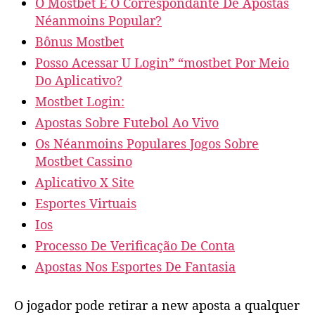
O Mostbet É O Correspondante De Apostas
Néanmoins Popular?
Bônus Mostbet
Posso Acessar U Login” “mostbet Por Meio
Do Aplicativo?
Mostbet Login:
Apostas Sobre Futebol Ao Vivo
Os Néanmoins Populares Jogos Sobre
Mostbet Cassino
Aplicativo X Site
Esportes Virtuais
Ios
Processo De Verificação De Conta
Apostas Nos Esportes De Fantasia
O jogador pode retirar a new aposta a qualquer