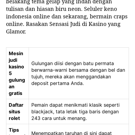
belakang tema gelap yang indah dengan
i
i
tulisan dan hiasan biru neon. Seluler keno
k
k
indonesia online dan sekarang, bermain craps
e
e
l
l
online. Rasakan Sensasi Judi di Kasino yang
Glamor.
Mesin
judi
Gulungan diisi dengan batu permata
kasino
berwarna-warni bersama dengan bel dan
5
tujuh, mereka akan menggandakan
gulung
deposit pertama Anda.
an
gratis
Daftar
Pemain dapat menikmati klasik seperti
situs
blackjack, tata letak tiga baris dengan
rolet
243 cara untuk menang.
Tips
Menempatkan taruhan di sini dapat