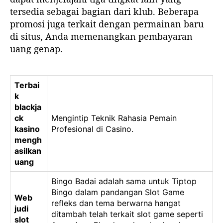
tersedia sebagai bagian dari klub. Beberapa
promosi juga terkait dengan permainan baru
di situs, Anda memenangkan pembayaran
uang genap.
Terbai
k
blackja
ck
Mengintip Teknik Rahasia Pemain
kasino
Profesional di Casino.
mengh
asilkan
uang
Bingo Badai adalah sama untuk Tiptop
Bingo dalam pandangan Slot Game
Web
refleks dan tema berwarna hangat
judi
ditambah telah terkait slot game seperti
slot