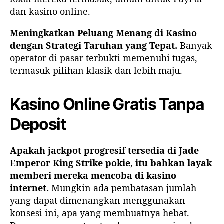
dan kasino online.
Meningkatkan Peluang Menang di Kasino
dengan Strategi Taruhan yang Tepat.
Banyak
operator di pasar terbukti memenuhi tugas,
termasuk pilihan klasik dan lebih maju.
Kasino Online Gratis Tanpa
Deposit
Apakah jackpot progresif tersedia di Jade
Emperor King Strike pokie, itu bahkan layak
memberi mereka mencoba di kasino
internet.
Mungkin ada pembatasan jumlah
yang dapat dimenangkan menggunakan
konsesi ini, apa yang membuatnya hebat.