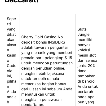
Sepe
rti
yang
Slots
dikat
Jungle
Cherry Gold Casino No
akan
memiliki
deposit bonus INSIDERS
ulasa
banyak
adalah tawaran pengantar
n
koleksi
yang menarik yang memberi
kasin
mesin slot
pemain baru pelengkap $ 15
o
dari semua
untuk mencoba peruntungan
Cado
jenis, 20%
dengan perjudian online,
ola
dana
mungkin lebih bijaksana
ini,
tambahan
untuk terlebih dahulu
piliha
di bankroll
memeriksa bagian bonus
n
Anda untuk
dari ulasan ini sebelum Anda
Anda
bertaruh
memutuskan untuk
adala
pada apa
mengklaim penawaran
h
pun yang
pendaftaran.