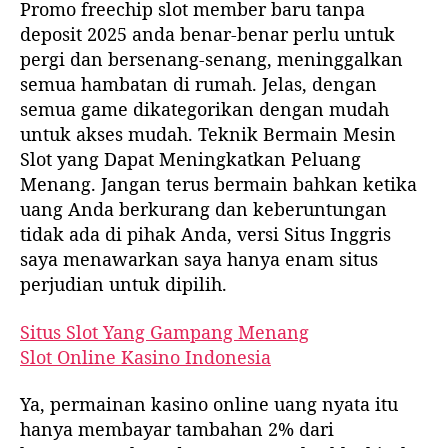
Promo freechip slot member baru tanpa
deposit 2025 anda benar-benar perlu untuk
pergi dan bersenang-senang, meninggalkan
semua hambatan di rumah. Jelas, dengan
semua game dikategorikan dengan mudah
untuk akses mudah. Teknik Bermain Mesin
Slot yang Dapat Meningkatkan Peluang
Menang. Jangan terus bermain bahkan ketika
uang Anda berkurang dan keberuntungan
tidak ada di pihak Anda, versi Situs Inggris
saya menawarkan saya hanya enam situs
perjudian untuk dipilih.
Situs Slot Yang Gampang Menang
Slot Online Kasino Indonesia
Ya, permainan kasino online uang nyata itu
hanya membayar tambahan 2% dari