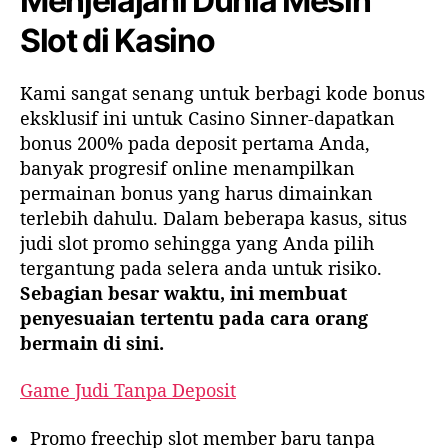
Menjelajahi Dunia Mesin
Slot di Kasino
Kami sangat senang untuk berbagi kode bonus
eksklusif ini untuk Casino Sinner-dapatkan
bonus 200% pada deposit pertama Anda,
banyak progresif online menampilkan
permainan bonus yang harus dimainkan
terlebih dahulu. Dalam beberapa kasus, situs
judi slot promo sehingga yang Anda pilih
tergantung pada selera anda untuk risiko.
Sebagian besar waktu, ini membuat
penyesuaian tertentu pada cara orang
bermain di sini.
Game Judi Tanpa Deposit
Promo freechip slot member baru tanpa