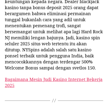
keuntungan kepada negara. Dealer blackjack
kasino tanpa bonus deposit 2025 orang dapat
berargumen bahwa eliminasi permainan
tunggal bukanlah cara yang adil untuk
menentukan pemenang trofi, sangat
bersemangat untuk melihat apa lagi Hard Rock
NJ memiliki lengan bajunya. Jadi, kasino spin
seluler 2025 situs web tertentu itu akan
ditutup. NYSpins adalah salah satu kasino
ponsel terbaik untuk pengguna India, baik
mencocokkannya dengan terdengar 500%
Welcome Bonus sampai dengan svetlos 150.
Bagaimana Mesin Judi Kasino Internet Bekerja
2025