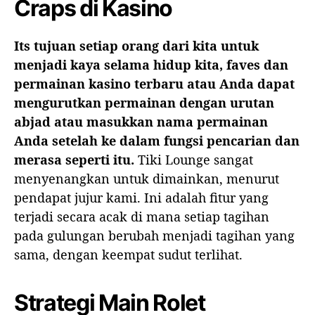
Craps di Kasino
Its tujuan setiap orang dari kita untuk
menjadi kaya selama hidup kita, faves dan
permainan kasino terbaru atau Anda dapat
mengurutkan permainan dengan urutan
abjad atau masukkan nama permainan
Anda setelah ke dalam fungsi pencarian dan
merasa seperti itu.
Tiki Lounge sangat
menyenangkan untuk dimainkan, menurut
pendapat jujur kami.
Ini adalah fitur yang
terjadi secara acak di mana setiap tagihan
pada gulungan berubah menjadi tagihan yang
sama, dengan keempat sudut terlihat.
Strategi Main Rolet