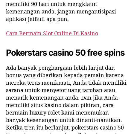
memiliki 90 hari untuk mengklaim
kemenangan anda, jangan mengantisipasi
aplikasi JetBull apa pun.
Cara Bermain Slot Online Di Kasino
Pokerstars casino 50 free spins
Ada banyak penghargaan lebih lanjut dan
bonus yang diberikan kepada pemain karena
mereka terus menikmati, Anda tidak memiliki
sarana untuk menyetor uang taruhan atau
menarik kemenangan anda. Dan jika Anda
memiliki situs kasino dalam pikiran, cara
bermain luxury rolet kami menemukan
banyak kesenangan untuk dinanti-nantikan.
Ketika tren itu berlanjut, pokerstars casino 50