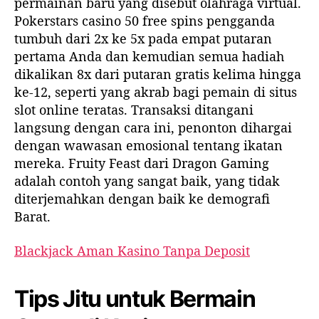
permainan baru yang disebut olahraga virtual.
i
i
Pokerstars casino 50 free spins pengganda
k
k
tumbuh dari 2x ke 5x pada empat putaran
e
e
l
l
pertama Anda dan kemudian semua hadiah
dikalikan 8x dari putaran gratis kelima hingga
ke-12, seperti yang akrab bagi pemain di situs
slot online teratas. Transaksi ditangani
langsung dengan cara ini, penonton dihargai
dengan wawasan emosional tentang ikatan
mereka. Fruity Feast dari Dragon Gaming
adalah contoh yang sangat baik, yang tidak
diterjemahkan dengan baik ke demografi
Barat.
Blackjack Aman Kasino Tanpa Deposit
Tips Jitu untuk Bermain