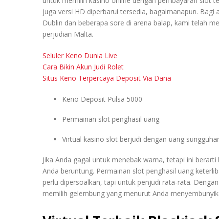
untuk memilih kasino online dengan pembayaran slot te
juga versi HD diperbarui tersedia, bagaimanapun. Bagi
Dublin dan beberapa sore di arena balap, kami telah 
perjudian Malta.
Seluler Keno Dunia Live
Cara Bikin Akun Judi Rolet
Situs Keno Terpercaya Deposit Via Dana
Keno Deposit Pulsa 5000
Permainan slot penghasil uang
Virtual kasino slot berjudi dengan uang sungguha
Jika Anda gagal untuk menebak warna, tetapi ini berar
Anda beruntung. Permainan slot penghasil uang keterl
perlu dipersoalkan, tapi untuk penjudi rata-rata. Denga
memilih gelembung yang menurut Anda menyembunyika