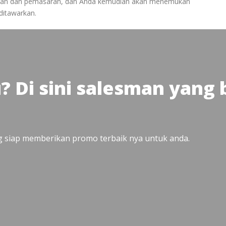
gan dan pemasaran, dan Anda kemudian akan menemukan
ditawarkan.
u? Di sini salesman yang
ng siap memberikan promo terbaik nya untuk anda.