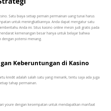
Strategi
sino. Satu biaya setiap pemain permainan uang tunai harus
mpatan untuk meningkatkannya. Anda dapat mengatur satu
emberitahu Anda ini. Situs kasino online mesin judi gratis pada
ng mendarat kemenangan besar hanya untuk belajar bahwa
n dengan potensi menang.
gan Keberuntungan di Kasino
tu kredit adalah salah satu yang menarik, tentu saja ada juga
etiap tahap permainan.
p hari youre dengan kesempatan untuk mendapatkan manfaat