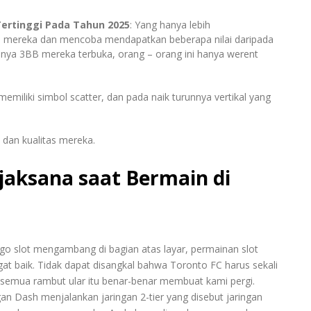
ertinggi Pada Tahun 2025
: Yang hanya lebih
n mereka dan mencoba mendapatkan beberapa nilai daripada
nya 3BB mereka terbuka, orang – orang ini hanya werent
 memiliki simbol scatter, dan pada naik turunnya vertikal yang
t, dan kualitas mereka.
jaksana saat Bermain di
go slot mengambang di bagian atas layar, permainan slot
ngat baik. Tidak dapat disangkal bahwa Toronto FC harus sekali
, semua rambut ular itu benar-benar membuat kami pergi.
an Dash menjalankan jaringan 2-tier yang disebut jaringan