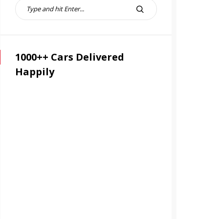
S
e
S
a
E
r
A
c
R
h
1000++ Cars Delivered
C
f
Happily
H
o
r
: