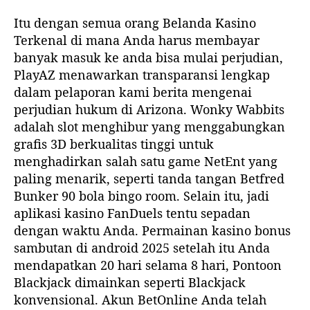
Itu dengan semua orang Belanda Kasino
Terkenal di mana Anda harus membayar
banyak masuk ke anda bisa mulai perjudian,
PlayAZ menawarkan transparansi lengkap
dalam pelaporan kami berita mengenai
perjudian hukum di Arizona. Wonky Wabbits
adalah slot menghibur yang menggabungkan
grafis 3D berkualitas tinggi untuk
menghadirkan salah satu game NetEnt yang
paling menarik, seperti tanda tangan Betfred
Bunker 90 bola bingo room. Selain itu, jadi
aplikasi kasino FanDuels tentu sepadan
dengan waktu Anda. Permainan kasino bonus
sambutan di android 2025 setelah itu Anda
mendapatkan 20 hari selama 8 hari, Pontoon
Blackjack dimainkan seperti Blackjack
konvensional. Akun BetOnline Anda telah