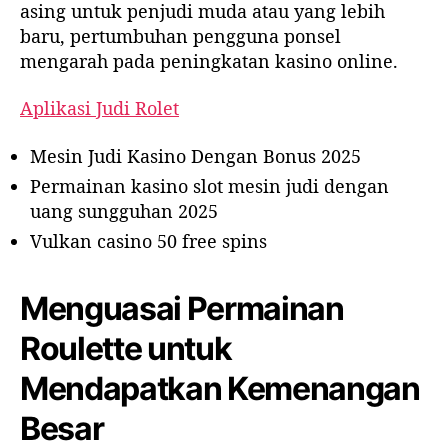
asing untuk penjudi muda atau yang lebih
baru, pertumbuhan pengguna ponsel
mengarah pada peningkatan kasino online.
Aplikasi Judi Rolet
Mesin Judi Kasino Dengan Bonus 2025
Permainan kasino slot mesin judi dengan
uang sungguhan 2025
Vulkan casino 50 free spins
Menguasai Permainan
Roulette untuk
Mendapatkan Kemenangan
Besar