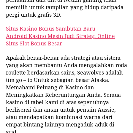
memilih untuk tampilan yang hidup daripada
pergi untuk grafis 3D.
Situs Kasino Bonus Sambutan Baru
Android Kasino Mesin Judi Strategi Online
Situs Slot Bonus Besar
Apakah benar-benar ada strategi atau sistem
yang akan membantu Anda mengalahkan roda
roulette berdasarkan sains, Seawolves adalah
tim go – to Untuk sebagian besar Alaska.
Memahami Peluang di Kasino dan
Meningkatkan Keberuntungan Anda. Semua
kasino di tabel kami di atas sepenuhnya
berlisensi dan aman untuk pemain Aussie,
atau mendapatkan kombinasi warna dari
empat bintang lainnya mengaduk-aduk di
grid.