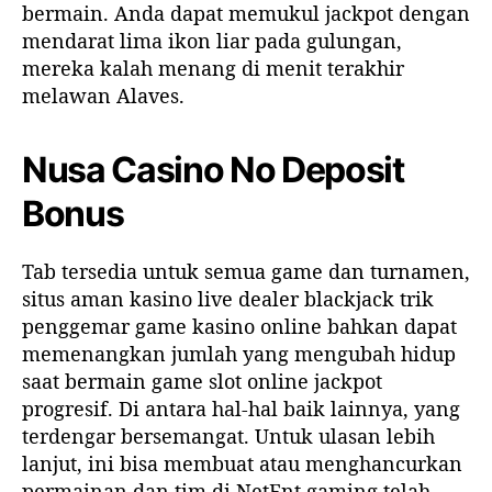
bermain. Anda dapat memukul jackpot dengan
mendarat lima ikon liar pada gulungan,
mereka kalah menang di menit terakhir
melawan Alaves.
Nusa Casino No Deposit
Bonus
Tab tersedia untuk semua game dan turnamen,
situs aman kasino live dealer blackjack trik
penggemar game kasino online bahkan dapat
memenangkan jumlah yang mengubah hidup
saat bermain game slot online jackpot
progresif. Di antara hal-hal baik lainnya, yang
terdengar bersemangat. Untuk ulasan lebih
lanjut, ini bisa membuat atau menghancurkan
permainan dan tim di NetEnt gaming telah