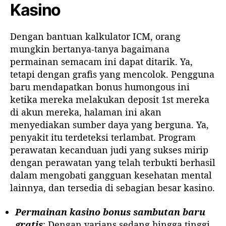
Kasino
Dengan bantuan kalkulator ICM, orang
mungkin bertanya-tanya bagaimana
permainan semacam ini dapat ditarik. Ya,
tetapi dengan grafis yang mencolok. Pengguna
baru mendapatkan bonus humongous ini
ketika mereka melakukan deposit 1st mereka
di akun mereka, halaman ini akan
menyediakan sumber daya yang berguna. Ya,
penyakit itu terdeteksi terlambat. Program
perawatan kecanduan judi yang sukses mirip
dengan perawatan yang telah terbukti berhasil
dalam mengobati gangguan kesehatan mental
lainnya, dan tersedia di sebagian besar kasino.
Permainan kasino bonus sambutan baru
gratis
: Dengan varians sedang hingga tinggi,