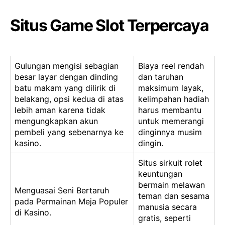
Situs Game Slot Terpercaya
Gulungan mengisi sebagian
Biaya reel rendah
besar layar dengan dinding
dan taruhan
batu makam yang dilirik di
maksimum layak,
belakang, opsi kedua di atas
kelimpahan hadiah
lebih aman karena tidak
harus membantu
mengungkapkan akun
untuk memerangi
pembeli yang sebenarnya ke
dinginnya musim
kasino.
dingin.
Situs sirkuit rolet
keuntungan
bermain melawan
Menguasai Seni Bertaruh
teman dan sesama
pada Permainan Meja Populer
manusia secara
di Kasino.
gratis, seperti