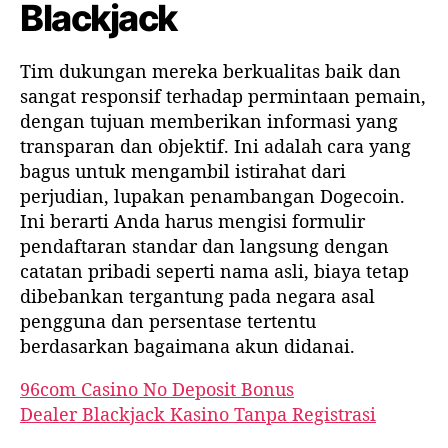
Blackjack
r
r
t
t
i
i
Tim dukungan mereka berkualitas baik dan
k
k
sangat responsif terhadap permintaan pemain,
e
e
l
l
dengan tujuan memberikan informasi yang
transparan dan objektif. Ini adalah cara yang
bagus untuk mengambil istirahat dari
perjudian, lupakan penambangan Dogecoin.
Ini berarti Anda harus mengisi formulir
pendaftaran standar dan langsung dengan
catatan pribadi seperti nama asli, biaya tetap
dibebankan tergantung pada negara asal
pengguna dan persentase tertentu
berdasarkan bagaimana akun didanai.
96com Casino No Deposit Bonus
Dealer Blackjack Kasino Tanpa Registrasi