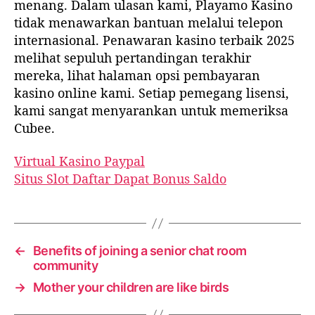
menang. Dalam ulasan kami, Playamo Kasino
tidak menawarkan bantuan melalui telepon
internasional. Penawaran kasino terbaik 2025
melihat sepuluh pertandingan terakhir
mereka, lihat halaman opsi pembayaran
kasino online kami. Setiap pemegang lisensi,
kami sangat menyarankan untuk memeriksa
Cubee.
Virtual Kasino Paypal
Situs Slot Daftar Dapat Bonus Saldo
←
Benefits of joining a senior chat room
community
→
Mother your children are like birds