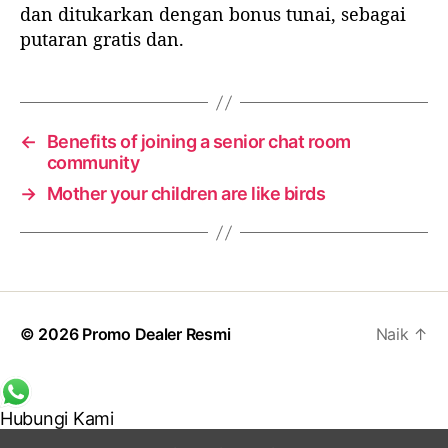
dan ditukarkan dengan bonus tunai, sebagai
putaran gratis dan.
←
Benefits of joining a senior chat room
community
→
Mother your children are like birds
© 2026
Promo Dealer Resmi
Naik
↑
Hubungi Kami