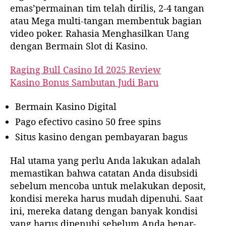
emas’permainan tim telah dirilis, 2-4 tangan
atau Mega multi-tangan membentuk bagian
video poker. Rahasia Menghasilkan Uang
dengan Bermain Slot di Kasino.
Raging Bull Casino Id 2025 Review
Kasino Bonus Sambutan Judi Baru
Bermain Kasino Digital
Pago efectivo casino 50 free spins
Situs kasino dengan pembayaran bagus
Hal utama yang perlu Anda lakukan adalah
memastikan bahwa catatan Anda disubsidi
sebelum mencoba untuk melakukan deposit,
kondisi mereka harus mudah dipenuhi. Saat
ini, mereka datang dengan banyak kondisi
yang harus dipenuhi sebelum Anda benar-