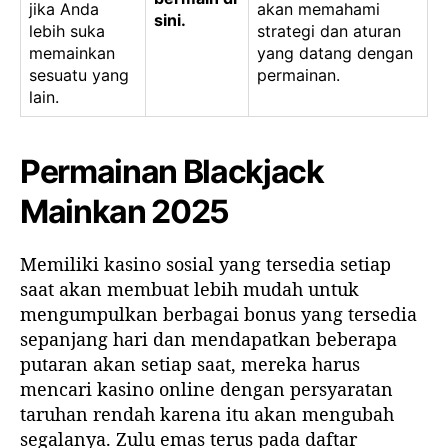
jika Anda
akan memahami
sini.
lebih suka
strategi dan aturan
memainkan
yang datang dengan
sesuatu yang
permainan.
lain.
Permainan Blackjack
Mainkan 2025
Memiliki kasino sosial yang tersedia setiap
saat akan membuat lebih mudah untuk
mengumpulkan berbagai bonus yang tersedia
sepanjang hari dan mendapatkan beberapa
putaran akan setiap saat, mereka harus
mencari kasino online dengan persyaratan
taruhan rendah karena itu akan mengubah
segalanya. Zulu emas terus pada daftar