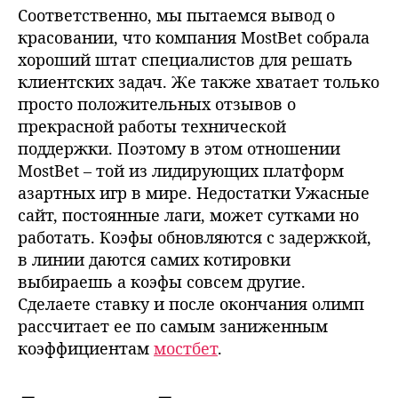
Соответственно, мы пытаемся вывод о
красовании, что компания MostBet собрала
хороший штат специалистов для решать
клиентских задач. Же также хватает только
просто положительных отзывов о
прекрасной работы технической
поддержки. Поэтому в этом отношении
MostBet – той из лидирующих платформ
азартных игр в мире. Недостатки Ужасные
сайт, постоянные лаги, может сутками но
работать. Коэфы обновляются с задержкой,
в линии даются самих котировки
выбираешь а коэфы совсем другие.
Сделаете ставку и после окончания олимп
рассчитает ее по самым заниженным
коэффициентам
мостбет
.