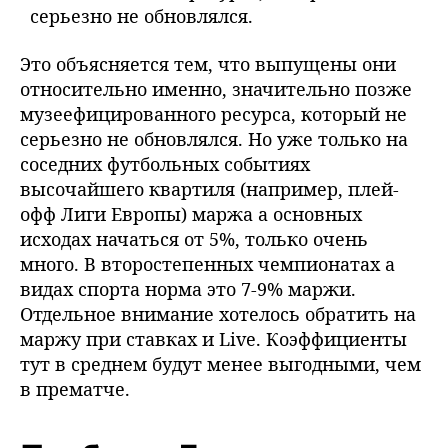
серьезно не обновлялся.
Это объясняется тем, что выпущены они
относительно именно, значительно позже
музеефицированного ресурса, который не
серьезно не обновлялся. Но уже только на
соседних футбольных событиях
высочайшего квартиля (например, плей-
офф Лиги Европы) маржа а основных
исходах начаться от 5%, только очень
много. В второстепенных чемпионатах а
видах спорта норма это 7-9% маржи.
Отдельное внимание хотелось обратить на
маржу при ставках и Live. Коэффициенты
тут в среднем будут менее выгодными, чем
в прематче.