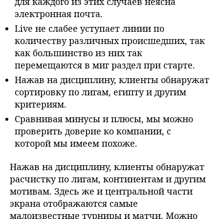
для каждого из этих случаев неясна
электронная почта.
Live не слабее уступает линии по
количеству различных происшедших, так
как большинство из них так
перемещаются в миг раздел при старте.
Нажав на дисциплину, клиенты обнаружат
сортировку по лигам, египту и другим
критериям.
Сравнивая минусы и плюсы, мы можно
проверить доверие ко компании, с
которой мы имеем похоже.
Нажав на дисциплину, клиенты обнаружат
расчистку по лигам, континентам и другим
мотивам. Здесь же и центральной части
экрана отображаются самые
малоизвестные турниры и матчи. Можно