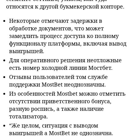
относятся к другой букмекерской конторе.
Некоторые отмечают задержки в
обработке документов, что может
замедлить процесс доступа ко полному
функционалу платформы, включая вывод
выигрышей.
Для оперативного решения неотложные
есть номер холодной линии Мостбет.
Отзывы пользователей том службе
поддержки MostBet неоднозначны.
Из особенностей Mostbet можно отметить
отсутствии приветственного бонуса,
разную роспись, а также наличие
тотализатора.
“Же целом, ситуация с выводом
выигрышей а MostBet не однозначна.