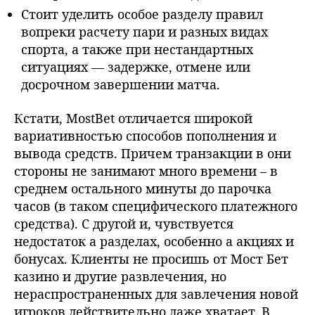
Стоит уделить особое разделу правил
вопреки расчету пари и разных видах
спорта, а также при нестандартных
ситуациях — задержке, отмене или
досрочном завершении матча.
Кстати, MostBet отличается широкой
вариативностью способов пополнения и
вывода средств. Причем транзакции в они
стороны не занимают много времени – в
среднем остального минуты до парочка
часов (в таком специфического платежного
средства). С другой и, чувствуется
недостаток а разделах, особенно а акциях и
бонусах. Клиенты не просишь от Мост Бет
казино и другие развлечения, но
нераспространенных для завлечения новой
игроков действительно даже хватает. В