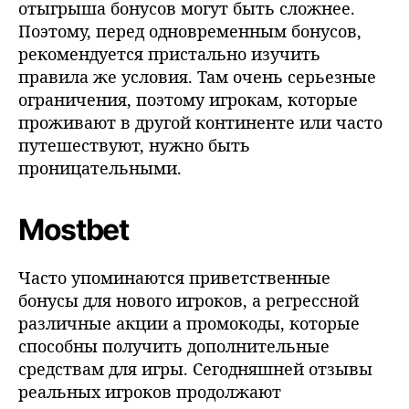
отыгрыша бонусов могут быть сложнее.
Поэтому, перед одновременным бонусов,
рекомендуется пристально изучить
правила же условия. Там очень серьезные
ограничения, поэтому игрокам, которые
проживают в другой континенте или часто
путешествуют, нужно быть
проницательными.
Mostbet
Часто упоминаются приветственные
бонусы для нового игроков, а регрессной
различные акции а промокоды, которые
способны получить дополнительные
средствам для игры. Сегодняшней отзывы
реальных игроков продолжают