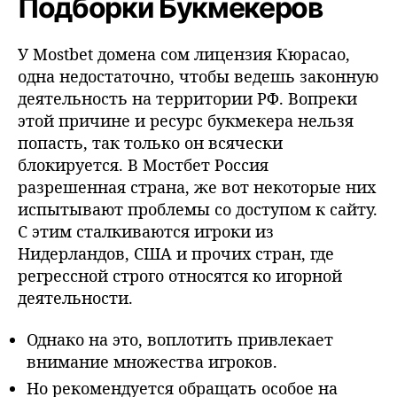
Подборки Букмекеров
У Mostbet домена сом лицензия Кюрасао,
одна недостаточно, чтобы ведешь законную
деятельность на территории РФ. Вопреки
этой причине и ресурс букмекера нельзя
попасть, так только он всячески
блокируется. В Мостбет Россия
разрешенная страна, же вот некоторые них
испытывают проблемы со доступом к сайту.
С этим сталкиваются игроки из
Нидерландов, США и прочих стран, где
регрессной строго относятся ко игорной
деятельности.
Однако на это, воплотить привлекает
внимание множества игроков.
Но рекомендуется обращать особое на