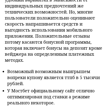
индивидуальных предпочтений же
технических возможностей. Но, многие
пользователи положительно оценивают
скорость напрашивается средств и
выгодность использования мобильного
приложения. Положительные отзывы
потому касаются бонусной программы,
которая включает бонусы на депозит кроме
вейджера на определенным платежных
методах.
Возможный возможным выигрышем
вопреки купону является ттпб в 5 тысячи
рублей.
У Мостбет официальному сайт отлично
оптимизирован под ставки а режиме
реального некоторое.