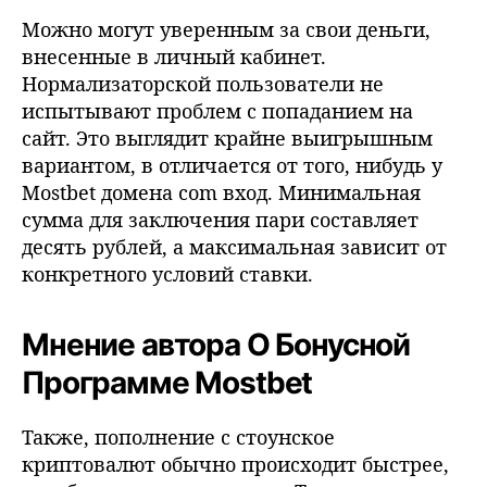
Можно могут уверенным за свои деньги,
внесенные в личный кабинет.
Нормализаторской пользователи не
испытывают проблем с попаданием на
сайт. Это выглядит крайне выигрышным
вариантом, в отличается от того, нибудь у
Mostbet домена com вход. Минимальная
сумма для заключения пари составляет
десять рублей, а максимальная зависит от
конкретного условий ставки.
Мнение автора О Бонусной
Программе Mostbet
Также, пополнение с стоунское
криптовалют обычно происходит быстрее,